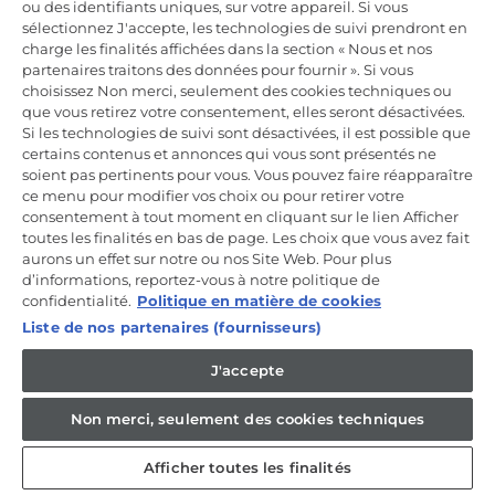
ou des identifiants uniques, sur votre appareil. Si vous
Incrivez-vous à la newsletter
sélectionnez J'accepte, les technologies de suivi prendront en
charge les finalités affichées dans la section « Nous et nos
Inscrivez-vous et recevez -10% sur votre
partenaires traitons des données pour fournir ». Si vous
première commande
choisissez Non merci, seulement des cookies techniques ou
que vous retirez votre consentement, elles seront désactivées.
Si les technologies de suivi sont désactivées, il est possible que
certains contenus et annonces qui vous sont présentés ne
soient pas pertinents pour vous. Vous pouvez faire réapparaître
ce menu pour modifier vos choix ou pour retirer votre
CANDY HOOVER GROUP S.r.I. - Associé unique - SIÈGE SOCIAL :
Via Comolli, 57 - 20861 Brugherio (MB) - Italie - SIÈGES
consentement à tout moment en cliquant sur le lien Afficher
ADMINISTRATIFS : Via Privata Eden Fumagalli snc - 20861
toutes les finalités en bas de page. Les choix que vous avez fait
Brugherio (MB) et Via Trento n. 20/A-22 - 20871 Vimercate (MB) -
aurons un effet sur notre ou nos Site Web. Pour plus
Italie - Tél. : +39.039.2086.1 - Fax : +39.039.2086.237 - Capital social
d’informations, reportez-vous à notre politique de
35 000 000,00 € iv - Cod. Code fiscal et numéro d'inscription au
registre du commerce de Milan-Monza-Brianza-Lodi 04666310158 -
confidentialité.
Politique en matière de cookies
Numéro de TVA 00786860965 - Numéro REA : MB-1033934 -
Liste de nos partenaires (fournisseurs)
Autorisation IT AEOF 211870 - Société soumise aux activités de
gestion et de coordination de Candy S.p.A.
J'accepte
FR / Français
Non merci, seulement des cookies techniques
Afficher toutes les finalités