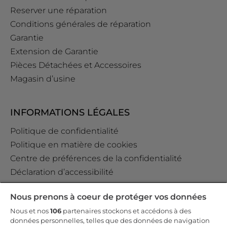
Reserver une réparation
Conditions générales de réparation
Garantie
Extension de Garantie
Pièces Détachées et Accessoires
Magasin d’usine
INFORMATIONS LÉGALES
Politique de confidentialité
Politique en matière de cookies
Centre de préférences de la confidentialité
Déclaration d’accessibilité
Data Act Policy
Nous prenons à coeur de protéger vos données
Règlement GPSR (EU) 2023/988 Art. 19
Nous et nos
106
partenaires stockons et accédons à des
données personnelles, telles que des données de navigation