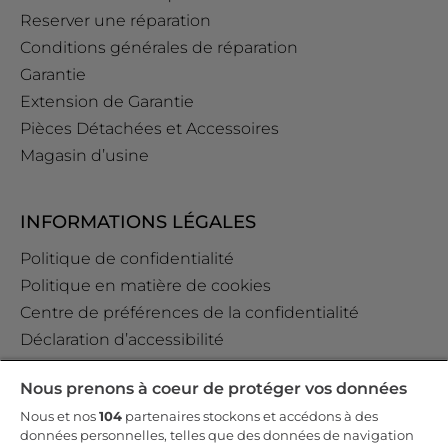
Reserver une réparation
Conditions générales de réparation
Garantie
Extension de Garantie
Pièces Détachées et Accessoires
Magasin d’usine
INFORMATIONS LÉGALES
Politique de confidentialité
Politique en matière de cookies
Centre de préférences de la confidentialité
Déclaration d’accessibilité
Data Act Policy
Nous prenons à coeur de protéger vos données
Règlement GPSR (EU) 2023/988 Art. 19
Nous et nos
104
partenaires stockons et accédons à des
données personnelles, telles que des données de navigation