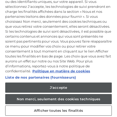
ou des identifiants uniques, sur votre appareil. Si vous
Incrivez-vous à la newsletter
sélectionnez J'accepte, les technologies de suivi prendront en
charge les finalités affichées dans la section « Nous et nos
Inscrivez-vous et recevez -10% sur votre
partenaires traitons des données pour fournir ». Si vous
première commande
choisissez Non merci, seulement des cookies techniques ou
que vous retirez votre consentement, elles seront désactivées.
Si les technologies de suivi sont désactivées, il est possible que
certains contenus et annonces qui vous sont présentés ne
soient pas pertinents pour vous. Vous pouvez faire réapparaître
ce menu pour modifier vos choix ou pour retirer votre
CANDY HOOVER GROUP S.r.I. - Associé unique - SIÈGE SOCIAL :
Via Comolli, 57 - 20861 Brugherio (MB) - Italie - SIÈGES
consentement à tout moment en cliquant sur le lien Afficher
ADMINISTRATIFS : Via Privata Eden Fumagalli snc - 20861
toutes les finalités en bas de page. Les choix que vous avez fait
Brugherio (MB) et Via Trento n. 20/A-22 - 20871 Vimercate (MB) -
aurons un effet sur notre ou nos Site Web. Pour plus
Italie - Tél. : +39.039.2086.1 - Fax : +39.039.2086.237 - Capital social
d’informations, reportez-vous à notre politique de
35 000 000,00 € iv - Cod. Code fiscal et numéro d'inscription au
registre du commerce de Milan-Monza-Brianza-Lodi 04666310158 -
confidentialité.
Politique en matière de cookies
Numéro de TVA 00786860965 - Numéro REA : MB-1033934 -
Liste de nos partenaires (fournisseurs)
Autorisation IT AEOF 211870 - Société soumise aux activités de
gestion et de coordination de Candy S.p.A.
J'accepte
FR / Français
Non merci, seulement des cookies techniques
Afficher toutes les finalités