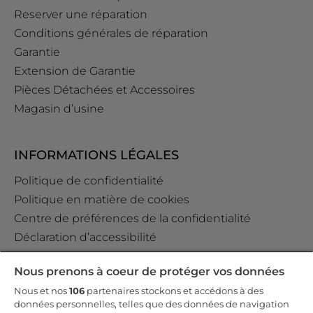
Reserver une réparation
Conditions générales de réparation
Garantie
Extension de Garantie
Pièces Détachées et Accessoires
Magasin d’usine
INFORMATIONS LÉGALES
Politique de confidentialité
Politique en matière de cookies
Centre de préférences de la confidentialité
Déclaration d’accessibilité
Data Act Policy
Nous prenons à coeur de protéger vos données
Règlement GPSR (EU) 2023/988 Art. 19
Nous et nos
106
partenaires stockons et accédons à des
données personnelles, telles que des données de navigation