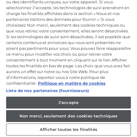
ou des identifiants uniques, sur votre appareil. Si vous
Incrivez-vous à la newsletter
sélectionnez J'accepte, les technologies de suivi prendront en
charge les finalités affichées dans la section « Nous et nos
Inscrivez-vous et recevez -10% sur votre
partenaires traitons des données pour fournir ». Si vous
première commande
choisissez Non merci, seulement des cookies techniques ou
que vous retirez votre consentement, elles seront désactivées.
Si les technologies de suivi sont désactivées, il est possible que
certains contenus et annonces qui vous sont présentés ne
soient pas pertinents pour vous. Vous pouvez faire réapparaître
ce menu pour modifier vos choix ou pour retirer votre
CANDY HOOVER GROUP S.r.I. - Associé unique - SIÈGE SOCIAL :
Via Comolli, 57 - 20861 Brugherio (MB) - Italie - SIÈGES
consentement à tout moment en cliquant sur le lien Afficher
ADMINISTRATIFS : Via Privata Eden Fumagalli snc - 20861
toutes les finalités en bas de page. Les choix que vous avez fait
Brugherio (MB) et Via Trento n. 20/A-22 - 20871 Vimercate (MB) -
aurons un effet sur notre ou nos Site Web. Pour plus
Italie - Tél. : +39.039.2086.1 - Fax : +39.039.2086.237 - Capital social
d’informations, reportez-vous à notre politique de
35 000 000,00 € iv - Cod. Code fiscal et numéro d'inscription au
registre du commerce de Milan-Monza-Brianza-Lodi 04666310158 -
confidentialité.
Politique en matière de cookies
Numéro de TVA 00786860965 - Numéro REA : MB-1033934 -
Liste de nos partenaires (fournisseurs)
Autorisation IT AEOF 211870 - Société soumise aux activités de
gestion et de coordination de Candy S.p.A.
J'accepte
FR / Français
Non merci, seulement des cookies techniques
Afficher toutes les finalités