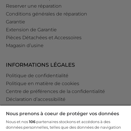
Reserver une réparation
Conditions générales de réparation
Garantie
Extension de Garantie
Pièces Détachées et Accessoires
Magasin d’usine
INFORMATIONS LÉGALES
Politique de confidentialité
Politique en matière de cookies
Centre de préférences de la confidentialité
Déclaration d’accessibilité
Data Act Policy
Nous prenons à coeur de protéger vos données
Règlement GPSR (EU) 2023/988 Art. 19
Nous et nos
106
partenaires stockons et accédons à des
données personnelles, telles que des données de navigation