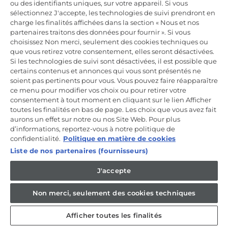
ou des identifiants uniques, sur votre appareil. Si vous
Incrivez-vous à la newsletter
sélectionnez J'accepte, les technologies de suivi prendront en
charge les finalités affichées dans la section « Nous et nos
Inscrivez-vous et recevez -10% sur votre
partenaires traitons des données pour fournir ». Si vous
première commande
choisissez Non merci, seulement des cookies techniques ou
que vous retirez votre consentement, elles seront désactivées.
Si les technologies de suivi sont désactivées, il est possible que
certains contenus et annonces qui vous sont présentés ne
soient pas pertinents pour vous. Vous pouvez faire réapparaître
ce menu pour modifier vos choix ou pour retirer votre
CANDY HOOVER GROUP S.r.I. - Associé unique - SIÈGE SOCIAL :
Via Comolli, 57 - 20861 Brugherio (MB) - Italie - SIÈGES
consentement à tout moment en cliquant sur le lien Afficher
ADMINISTRATIFS : Via Privata Eden Fumagalli snc - 20861
toutes les finalités en bas de page. Les choix que vous avez fait
Brugherio (MB) et Via Trento n. 20/A-22 - 20871 Vimercate (MB) -
aurons un effet sur notre ou nos Site Web. Pour plus
Italie - Tél. : +39.039.2086.1 - Fax : +39.039.2086.237 - Capital social
d’informations, reportez-vous à notre politique de
35 000 000,00 € iv - Cod. Code fiscal et numéro d'inscription au
registre du commerce de Milan-Monza-Brianza-Lodi 04666310158 -
confidentialité.
Politique en matière de cookies
Numéro de TVA 00786860965 - Numéro REA : MB-1033934 -
Liste de nos partenaires (fournisseurs)
Autorisation IT AEOF 211870 - Société soumise aux activités de
gestion et de coordination de Candy S.p.A.
J'accepte
FR / Français
Non merci, seulement des cookies techniques
Afficher toutes les finalités