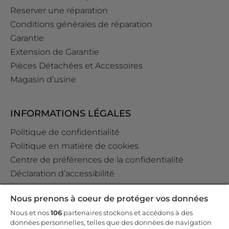
Reserver une réparation
Conditions générales de réparation
Garantie
Extension de Garantie
Pièces Détachées et Accessoires
Magasin d’usine
INFORMATIONS LÉGALES
Politique de confidentialité
Politique en matière de cookies
Centre de préférences de la confidentialité
Déclaration d’accessibilité
Data Act Policy
Nous prenons à coeur de protéger vos données
Règlement GPSR (EU) 2023/988 Art. 19
Nous et nos
106
partenaires stockons et accédons à des
données personnelles, telles que des données de navigation