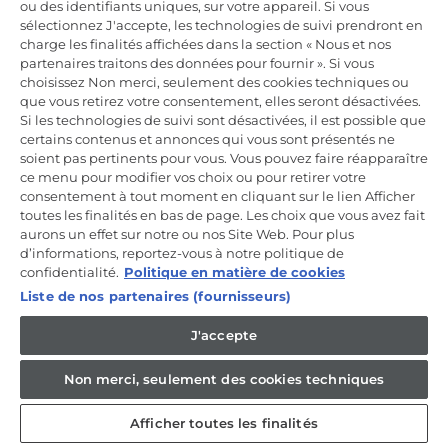
ou des identifiants uniques, sur votre appareil. Si vous
Incrivez-vous à la newsletter
sélectionnez J'accepte, les technologies de suivi prendront en
charge les finalités affichées dans la section « Nous et nos
Inscrivez-vous et recevez -10% sur votre
partenaires traitons des données pour fournir ». Si vous
première commande
choisissez Non merci, seulement des cookies techniques ou
que vous retirez votre consentement, elles seront désactivées.
Si les technologies de suivi sont désactivées, il est possible que
certains contenus et annonces qui vous sont présentés ne
soient pas pertinents pour vous. Vous pouvez faire réapparaître
ce menu pour modifier vos choix ou pour retirer votre
CANDY HOOVER GROUP S.r.I. - Associé unique - SIÈGE SOCIAL :
Via Comolli, 57 - 20861 Brugherio (MB) - Italie - SIÈGES
consentement à tout moment en cliquant sur le lien Afficher
ADMINISTRATIFS : Via Privata Eden Fumagalli snc - 20861
toutes les finalités en bas de page. Les choix que vous avez fait
Brugherio (MB) et Via Trento n. 20/A-22 - 20871 Vimercate (MB) -
aurons un effet sur notre ou nos Site Web. Pour plus
Italie - Tél. : +39.039.2086.1 - Fax : +39.039.2086.237 - Capital social
d’informations, reportez-vous à notre politique de
35 000 000,00 € iv - Cod. Code fiscal et numéro d'inscription au
registre du commerce de Milan-Monza-Brianza-Lodi 04666310158 -
confidentialité.
Politique en matière de cookies
Numéro de TVA 00786860965 - Numéro REA : MB-1033934 -
Liste de nos partenaires (fournisseurs)
Autorisation IT AEOF 211870 - Société soumise aux activités de
gestion et de coordination de Candy S.p.A.
J'accepte
FR / Français
Non merci, seulement des cookies techniques
Afficher toutes les finalités