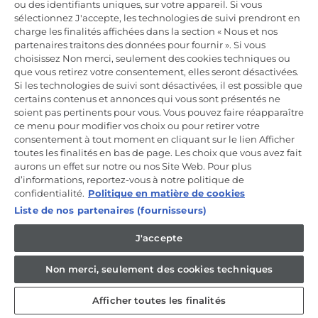
ou des identifiants uniques, sur votre appareil. Si vous
Incrivez-vous à la newsletter
sélectionnez J'accepte, les technologies de suivi prendront en
charge les finalités affichées dans la section « Nous et nos
Inscrivez-vous et recevez -10% sur votre
partenaires traitons des données pour fournir ». Si vous
première commande
choisissez Non merci, seulement des cookies techniques ou
que vous retirez votre consentement, elles seront désactivées.
Si les technologies de suivi sont désactivées, il est possible que
certains contenus et annonces qui vous sont présentés ne
soient pas pertinents pour vous. Vous pouvez faire réapparaître
ce menu pour modifier vos choix ou pour retirer votre
CANDY HOOVER GROUP S.r.I. - Associé unique - SIÈGE SOCIAL :
Via Comolli, 57 - 20861 Brugherio (MB) - Italie - SIÈGES
consentement à tout moment en cliquant sur le lien Afficher
ADMINISTRATIFS : Via Privata Eden Fumagalli snc - 20861
toutes les finalités en bas de page. Les choix que vous avez fait
Brugherio (MB) et Via Trento n. 20/A-22 - 20871 Vimercate (MB) -
aurons un effet sur notre ou nos Site Web. Pour plus
Italie - Tél. : +39.039.2086.1 - Fax : +39.039.2086.237 - Capital social
d’informations, reportez-vous à notre politique de
35 000 000,00 € iv - Cod. Code fiscal et numéro d'inscription au
registre du commerce de Milan-Monza-Brianza-Lodi 04666310158 -
confidentialité.
Politique en matière de cookies
Numéro de TVA 00786860965 - Numéro REA : MB-1033934 -
Liste de nos partenaires (fournisseurs)
Autorisation IT AEOF 211870 - Société soumise aux activités de
gestion et de coordination de Candy S.p.A.
J'accepte
FR / Français
Non merci, seulement des cookies techniques
Afficher toutes les finalités