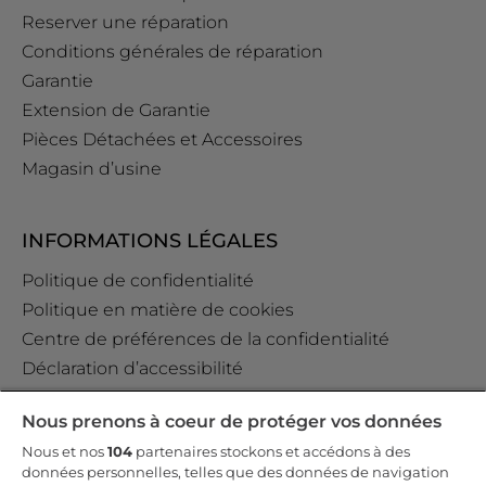
Reserver une réparation
Conditions générales de réparation
Garantie
Extension de Garantie
Pièces Détachées et Accessoires
Magasin d’usine
INFORMATIONS LÉGALES
Politique de confidentialité
Politique en matière de cookies
Centre de préférences de la confidentialité
Déclaration d’accessibilité
Data Act Policy
Nous prenons à coeur de protéger vos données
Règlement GPSR (EU) 2023/988 Art. 19
Nous et nos
104
partenaires stockons et accédons à des
données personnelles, telles que des données de navigation