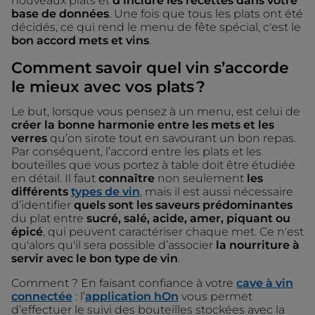
nouveaux plats et
d'inclure les recettes dans votre
base de données
. Une fois que tous les plats ont été
décidés, ce qui rend le menu de fête spécial, c'est le
bon accord mets et vins
.
Comment savoir quel vin s’accorde
le mieux avec vos plats ?
Le but, lorsque vous pensez à un menu, est celui de
créer la bonne harmonie entre les mets et les
verres
qu’on sirote tout en savourant un bon repas.
Par conséquent, l’accord entre les plats et les
bouteilles que vous portez à table doit être étudiée
en détail. Il faut
connaître
non seulement
les
différents
types de vin
, mais il est aussi nécessaire
d’identifier
quels sont les saveurs prédominantes
du plat entre
sucré, salé, acide, amer, piquant ou
épicé
, qui peuvent caractériser chaque met. Ce n'est
qu'alors qu'il sera possible d’associer
la nourriture à
servir avec le bon type de vin
.
Comment ? En faisant confiance à votre
cave à vin
connectée
: l’
application hOn
vous permet
d’effectuer le suivi des bouteilles stockées avec la