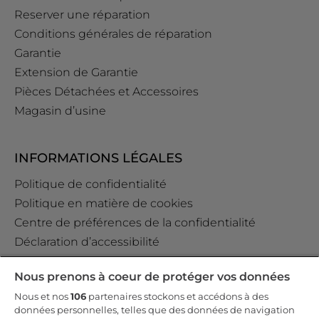
Reserver une réparation
Conditions générales de réparation
Garantie
Extension de Garantie
Pièces Détachées et Accessoires
Magasin d’usine
INFORMATIONS LÉGALES
Politique de confidentialité
Politique en matière de cookies
Centre de préférences de la confidentialité
Déclaration d’accessibilité
Data Act Policy
Nous prenons à coeur de protéger vos données
Règlement GPSR (EU) 2023/988 Art. 19
Nous et nos
106
partenaires stockons et accédons à des
données personnelles, telles que des données de navigation