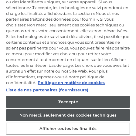
ou des identifiants uniques, sur votre appareil. Si vous
Incrivez-vous à la newsletter
sélectionnez J'accepte, les technologies de suivi prendront en
charge les finalités affichées dans la section « Nous et nos
Inscrivez-vous et recevez -10% sur votre
partenaires traitons des données pour fournir ». Si vous
première commande
choisissez Non merci, seulement des cookies techniques ou
que vous retirez votre consentement, elles seront désactivées.
Si les technologies de suivi sont désactivées, il est possible que
certains contenus et annonces qui vous sont présentés ne
soient pas pertinents pour vous. Vous pouvez faire réapparaître
ce menu pour modifier vos choix ou pour retirer votre
CANDY HOOVER GROUP S.r.I. - Associé unique - SIÈGE SOCIAL :
Via Comolli, 57 - 20861 Brugherio (MB) - Italie - SIÈGES
consentement à tout moment en cliquant sur le lien Afficher
ADMINISTRATIFS : Via Privata Eden Fumagalli snc - 20861
toutes les finalités en bas de page. Les choix que vous avez fait
Brugherio (MB) et Via Trento n. 20/A-22 - 20871 Vimercate (MB) -
aurons un effet sur notre ou nos Site Web. Pour plus
Italie - Tél. : +39.039.2086.1 - Fax : +39.039.2086.237 - Capital social
d’informations, reportez-vous à notre politique de
35 000 000,00 € iv - Cod. Code fiscal et numéro d'inscription au
registre du commerce de Milan-Monza-Brianza-Lodi 04666310158 -
confidentialité.
Politique en matière de cookies
Numéro de TVA 00786860965 - Numéro REA : MB-1033934 -
Liste de nos partenaires (fournisseurs)
Autorisation IT AEOF 211870 - Société soumise aux activités de
gestion et de coordination de Candy S.p.A.
J'accepte
FR / Français
Non merci, seulement des cookies techniques
Afficher toutes les finalités