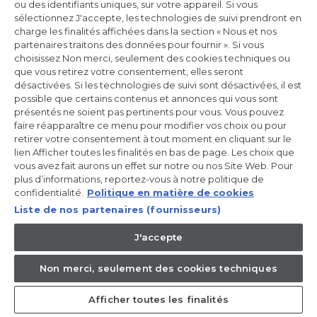
ou des identifiants uniques, sur votre appareil. Si vous
sélectionnez J'accepte, les technologies de suivi prendront en
charge les finalités affichées dans la section « Nous et nos
partenaires traitons des données pour fournir ». Si vous
choisissez Non merci, seulement des cookies techniques ou
que vous retirez votre consentement, elles seront
désactivées. Si les technologies de suivi sont désactivées, il est
possible que certains contenus et annonces qui vous sont
présentés ne soient pas pertinents pour vous. Vous pouvez
faire réapparaître ce menu pour modifier vos choix ou pour
retirer votre consentement à tout moment en cliquant sur le
lien Afficher toutes les finalités en bas de page. Les choix que
vous avez fait aurons un effet sur notre ou nos Site Web. Pour
plus d’informations, reportez-vous à notre politique de
confidentialité.
Politique en matière de cookies
Réfrigérateur multi portes
Liste de nos partenaires (fournisseurs)
Cube 83 Série 3
HCR3818EWMM
J'accepte
Non merci, seulement des cookies techniques
Pose Libre, 4 portes, No Frost, Léger Led, Classe E
Afficher toutes les finalités
899,99 € *
1.299,00 €