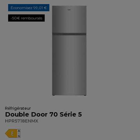
Économisez 99,01 €
-50€ remboursés
Réfrigérateur
Double Door 70 Série 5
HPR5718ENMX