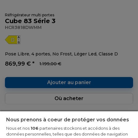
Réfrigérateur multi portes
Cube 83 Série 3
HCR3818DWMM
Pose Libre, 4 portes, No Frost, Léger Led, Classe D
869,99 € *
1.199,00 €
Ajouter au panier
Où acheter
Nous prenons à coeur de protéger vos données
Économisez 399,01 €
Nous et nos
106
partenaires stockons et accédons à des
données personnelles, telles que des données de navigation
-50€ remboursés