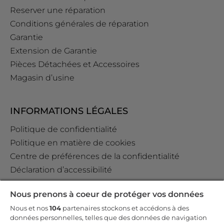
Reserver une réparation
Conditions générales de réparation
Garantie
Extension de Garantie
Pièces Détachées et Accessoires
Magasin d’usine
INFORMATIONS LÉGALES
Politique de confidentialité
Politique en matière de cookies
Centre de préférences de la confidentialité
Déclaration d’accessibilité
Data Act Policy
Nous prenons à coeur de protéger vos données
Règlement GPSR (EU) 2023/988 Art. 19
Nous et nos
104
partenaires stockons et accédons à des
données personnelles, telles que des données de navigation