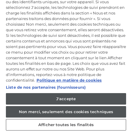
ou des identifiants uniques, sur votre appareil. Si vous
Incrivez-vous à la newsletter
sélectionnez J'accepte, les technologies de suivi prendront en
charge les finalités affichées dans la section « Nous et nos
Inscrivez-vous et recevez -10% sur votre
partenaires traitons des données pour fournir ». Si vous
première commande
choisissez Non merci, seulement des cookies techniques ou
que vous retirez votre consentement, elles seront désactivées.
Si les technologies de suivi sont désactivées, il est possible que
certains contenus et annonces qui vous sont présentés ne
soient pas pertinents pour vous. Vous pouvez faire réapparaître
ce menu pour modifier vos choix ou pour retirer votre
CANDY HOOVER GROUP S.r.I. - Associé unique - SIÈGE SOCIAL :
Via Comolli, 57 - 20861 Brugherio (MB) - Italie - SIÈGES
consentement à tout moment en cliquant sur le lien Afficher
ADMINISTRATIFS : Via Privata Eden Fumagalli snc - 20861
toutes les finalités en bas de page. Les choix que vous avez fait
Brugherio (MB) et Via Trento n. 20/A-22 - 20871 Vimercate (MB) -
aurons un effet sur notre ou nos Site Web. Pour plus
Italie - Tél. : +39.039.2086.1 - Fax : +39.039.2086.237 - Capital social
d’informations, reportez-vous à notre politique de
35 000 000,00 € iv - Cod. Code fiscal et numéro d'inscription au
registre du commerce de Milan-Monza-Brianza-Lodi 04666310158 -
confidentialité.
Politique en matière de cookies
Numéro de TVA 00786860965 - Numéro REA : MB-1033934 -
Liste de nos partenaires (fournisseurs)
Autorisation IT AEOF 211870 - Société soumise aux activités de
gestion et de coordination de Candy S.p.A.
J'accepte
FR / Français
Non merci, seulement des cookies techniques
Afficher toutes les finalités