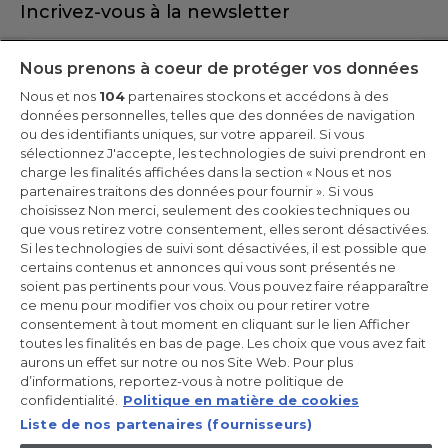
Incrivez-vous à la newsletter
Inscrivez-vous et recevez -10% sur votre
Nous prenons à coeur de protéger vos données
première commande
Nous et nos
104
partenaires stockons et accédons à des
données personnelles, telles que des données de navigation
ou des identifiants uniques, sur votre appareil. Si vous
sélectionnez J'accepte, les technologies de suivi prendront en
charge les finalités affichées dans la section « Nous et nos
CANDY HOOVER GROUP S.r.I. - Associé unique - SIÈGE SOCIAL :
partenaires traitons des données pour fournir ». Si vous
Via Comolli, 57 - 20861 Brugherio (MB) - Italie - SIÈGES
choisissez Non merci, seulement des cookies techniques ou
ADMINISTRATIFS : Via Privata Eden Fumagalli snc - 20861
Brugherio (MB) et Via Trento n. 20/A-22 - 20871 Vimercate (MB) -
que vous retirez votre consentement, elles seront désactivées.
Italie - Tél. : +39.039.2086.1 - Fax : +39.039.2086.237 - Capital social
Si les technologies de suivi sont désactivées, il est possible que
35 000 000,00 € iv - Cod. Code fiscal et numéro d'inscription au
certains contenus et annonces qui vous sont présentés ne
registre du commerce de Milan-Monza-Brianza-Lodi 04666310158
- Numéro de TVA 00786860965 - Numéro REA : MB-1033934 -
soient pas pertinents pour vous. Vous pouvez faire réapparaître
Autorisation IT AEOF 211870 - Société soumise aux activités de
ce menu pour modifier vos choix ou pour retirer votre
gestion et de coordination de Candy S.p.A.
consentement à tout moment en cliquant sur le lien Afficher
toutes les finalités en bas de page. Les choix que vous avez fait
FR / Français
aurons un effet sur notre ou nos Site Web. Pour plus
d’informations, reportez-vous à notre politique de
confidentialité.
Politique en matière de cookies
Liste de nos partenaires (fournisseurs)