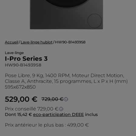
Accueil
Lave-linge hublot
HW90-B14939S8
Lave-linge
I-Pro Series 3
HW90-B14939S8
Pose Libre, 9 Kg, 1400 RPM, Moteur Direct Motion,
Classe A, Anthracite, 15 programmes, L x P x H (mm)
595x672x850
529,00 €
729,00 €
Prezzo più basso in 30 giorni
Prix conseillé 729,00 €
Dont 15,42 €
eco-participation DEEE
inclus
Prix conseillé
Lo sconto è calcolato sul prezzo più basso
degli ultimi 30 giorni.
Prix antérieur le plus bas :
499,00 €
Le prix d’origine est le prix de vente que
nous conseillons en tant que fabricant. Il