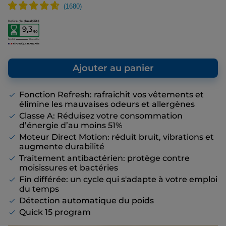
vous donne un point de repère par rapport
au prix de vente final que nous vous
proposons, même s’il n’y a pas de remise
9,3
/10
affichée.
Ajouter au panier
Fonction Refresh: rafraichit vos vêtements et
élimine les mauvaises odeurs et allergènes
Classe A: Réduisez votre consommation
d’énergie d’au moins 51%
Moteur Direct Motion: réduit bruit, vibrations et
augmente durabilité
Traitement antibactérien: protège contre
moisissures et bactéries
Fin différée: un cycle qui s'adapte à votre emploi
du temps
Détection automatique du poids
Quick 15 program