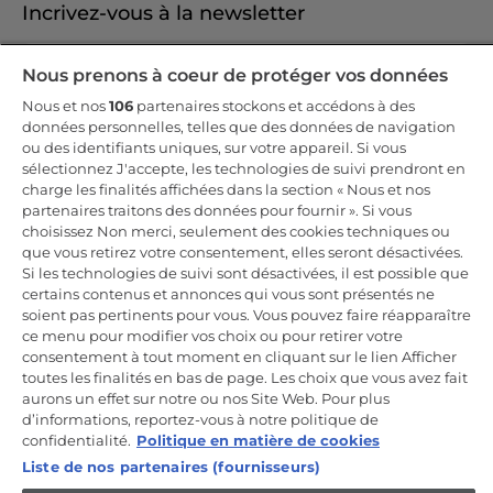
Incrivez-vous à la newsletter
Inscrivez-vous et recevez -10% sur votre
Nous prenons à coeur de protéger vos données
première commande
Nous et nos
106
partenaires stockons et accédons à des
données personnelles, telles que des données de navigation
ou des identifiants uniques, sur votre appareil. Si vous
sélectionnez J'accepte, les technologies de suivi prendront en
charge les finalités affichées dans la section « Nous et nos
CANDY HOOVER GROUP S.r.I. - Associé unique - SIÈGE SOCIAL :
partenaires traitons des données pour fournir ». Si vous
Via Comolli, 57 - 20861 Brugherio (MB) - Italie - SIÈGES
choisissez Non merci, seulement des cookies techniques ou
ADMINISTRATIFS : Via Privata Eden Fumagalli snc - 20861
Brugherio (MB) et Via Trento n. 20/A-22 - 20871 Vimercate (MB) -
que vous retirez votre consentement, elles seront désactivées.
Italie - Tél. : +39.039.2086.1 - Fax : +39.039.2086.237 - Capital social
Si les technologies de suivi sont désactivées, il est possible que
35 000 000,00 € iv - Cod. Code fiscal et numéro d'inscription au
certains contenus et annonces qui vous sont présentés ne
registre du commerce de Milan-Monza-Brianza-Lodi 04666310158 -
Numéro de TVA 00786860965 - Numéro REA : MB-1033934 -
soient pas pertinents pour vous. Vous pouvez faire réapparaître
Autorisation IT AEOF 211870 - Société soumise aux activités de
ce menu pour modifier vos choix ou pour retirer votre
gestion et de coordination de Candy S.p.A.
consentement à tout moment en cliquant sur le lien Afficher
toutes les finalités en bas de page. Les choix que vous avez fait
FR / Français
aurons un effet sur notre ou nos Site Web. Pour plus
d’informations, reportez-vous à notre politique de
confidentialité.
Politique en matière de cookies
Liste de nos partenaires (fournisseurs)