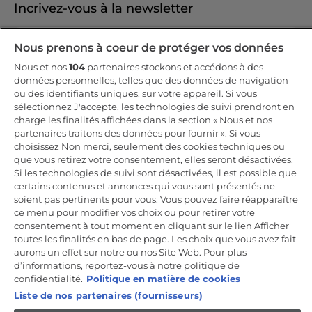
Incrivez-vous à la newsletter
Inscrivez-vous et recevez -10% sur votre
Nous prenons à coeur de protéger vos données
première commande
Nous et nos
104
partenaires stockons et accédons à des
données personnelles, telles que des données de navigation
ou des identifiants uniques, sur votre appareil. Si vous
sélectionnez J'accepte, les technologies de suivi prendront en
charge les finalités affichées dans la section « Nous et nos
CANDY HOOVER GROUP S.r.I. - Associé unique - SIÈGE SOCIAL :
partenaires traitons des données pour fournir ». Si vous
Via Comolli, 57 - 20861 Brugherio (MB) - Italie - SIÈGES
choisissez Non merci, seulement des cookies techniques ou
ADMINISTRATIFS : Via Privata Eden Fumagalli snc - 20861
Brugherio (MB) et Via Trento n. 20/A-22 - 20871 Vimercate (MB) -
que vous retirez votre consentement, elles seront désactivées.
Italie - Tél. : +39.039.2086.1 - Fax : +39.039.2086.237 - Capital social
Si les technologies de suivi sont désactivées, il est possible que
35 000 000,00 € iv - Cod. Code fiscal et numéro d'inscription au
certains contenus et annonces qui vous sont présentés ne
registre du commerce de Milan-Monza-Brianza-Lodi 04666310158 -
Numéro de TVA 00786860965 - Numéro REA : MB-1033934 -
soient pas pertinents pour vous. Vous pouvez faire réapparaître
Autorisation IT AEOF 211870 - Société soumise aux activités de
ce menu pour modifier vos choix ou pour retirer votre
gestion et de coordination de Candy S.p.A.
consentement à tout moment en cliquant sur le lien Afficher
toutes les finalités en bas de page. Les choix que vous avez fait
FR / Français
aurons un effet sur notre ou nos Site Web. Pour plus
d’informations, reportez-vous à notre politique de
confidentialité.
Politique en matière de cookies
Liste de nos partenaires (fournisseurs)