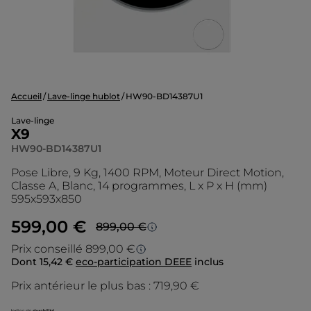
Accueil
Lave-linge hublot
HW90-BD14387U1
Lave-linge
X9
HW90-BD14387U1
Pose Libre, 9 Kg, 1400 RPM, Moteur Direct Motion,
Classe A, Blanc, 14 programmes, L x P x H (mm)
595x593x850
599,00 €
899,00 €
Prezzo più basso in 30 giorni
Prix conseillé 899,00 €
Dont 15,42 €
eco-participation DEEE
inclus
Prix conseillé
Lo sconto è calcolato sul prezzo più basso
degli ultimi 30 giorni.
Prix antérieur le plus bas :
719,90 €
Le prix d’origine est le prix de vente que
nous conseillons en tant que fabricant. Il