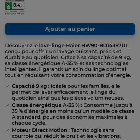
vous donne un point de repère par rapport
8,4
/10
au prix de vente final que nous vous
proposons, même s’il n’y a pas de remise
affichée.
Ajouter au panier
Découvrez le
lave-linge Haier HW90-BD14387U1
,
conçu pour offrir un lavage puissant, précis et
durable au quotidien. Grâce à sa capacité de 9 kg,
sa classe énergétique A-35 % et ses technologies
intelligentes, il garantit un soin du linge optimal
tout en réduisant votre consommation d’énergie.
Capacité 9 kg :
Idéale pour les familles, elle
permet de laver efficacement le linge du
quotidien ainsi que les pièces volumineuses.
Classe énergétique A-35 % :
Consomme jusqu’à
35 % d’énergie en moins qu’un modèle de classe
A standard, pour des économies maximales à
chaque cycle.
Moteur Direct Motion :
Technologie sans
courroie qui réduit le bruit et les vibrations,