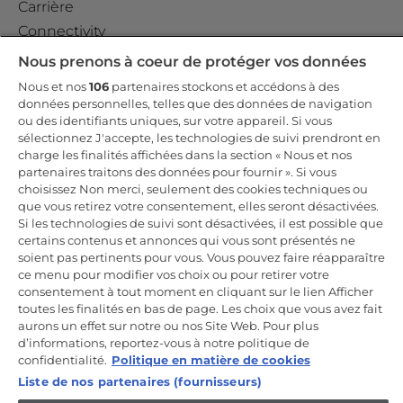
Carrière
Connectivity
Nous prenons à coeur de protéger vos données
Nous et nos
106
partenaires stockons et accédons à des
HAIER SHOP
données personnelles, telles que des données de navigation
ou des identifiants uniques, sur votre appareil. Si vous
Support Haier Shop
sélectionnez J'accepte, les technologies de suivi prendront en
Conditions générales de vente
charge les finalités affichées dans la section « Nous et nos
Conditions d’utilisation du site web
partenaires traitons des données pour fournir ». Si vous
choisissez Non merci, seulement des cookies techniques ou
Conditions de livraison
que vous retirez votre consentement, elles seront désactivées.
Retours & Remboursement
Si les technologies de suivi sont désactivées, il est possible que
certains contenus et annonces qui vous sont présentés ne
Droit de rétractation
soient pas pertinents pour vous. Vous pouvez faire réapparaître
Modes de paiement
ce menu pour modifier vos choix ou pour retirer votre
consentement à tout moment en cliquant sur le lien Afficher
Résolution de conflits
toutes les finalités en bas de page. Les choix que vous avez fait
aurons un effet sur notre ou nos Site Web. Pour plus
d’informations, reportez-vous à notre politique de
SUPPORT ET VENTE
confidentialité.
Politique en matière de cookies
Liste de nos partenaires (fournisseurs)
Promotions