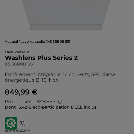
Accueil
Lave-vaisselle
XS 36B0B1SS
Lave-vaisselle
Washlens Plus Series 2
XS 36B0B1SS
Entièrement intégrable, 16 couverts, 597, classe
énergétique B, 10, Non
849,99 €
Prix conseillé 848,99 €
Dont 15,42 €
eco-participation DEEE
inclus
Prix conseillé
Le prix d’origine est le prix de vente que
9,1
/10
nous conseillons en tant que fabricant. Il
vous donne un point de repère par rapport