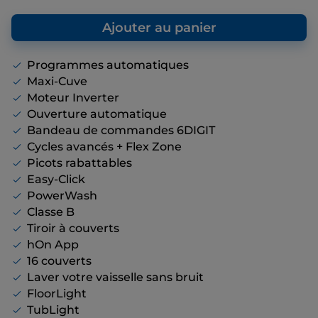
au prix de vente final que nous vous
proposons, même s’il n’y a pas de remise
Ajouter au panier
affichée.
Programmes automatiques
Maxi-Cuve
Moteur Inverter
Ouverture automatique
Bandeau de commandes 6DIGIT
Cycles avancés + Flex Zone
Picots rabattables
Easy-Click
PowerWash
Classe B
Tiroir à couverts
hOn App
16 couverts
Laver votre vaisselle sans bruit
FloorLight
TubLight