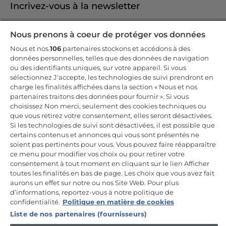
Incrivez-vous à la newsletter
Inscrivez-vous et recevez -10% sur votre
Nous prenons à coeur de protéger vos données
première commande
Nous et nos
106
partenaires stockons et accédons à des
données personnelles, telles que des données de navigation
ou des identifiants uniques, sur votre appareil. Si vous
sélectionnez J'accepte, les technologies de suivi prendront en
charge les finalités affichées dans la section « Nous et nos
CANDY HOOVER GROUP S.r.I. - Associé unique - SIÈGE SOCIAL :
partenaires traitons des données pour fournir ». Si vous
Via Comolli, 57 - 20861 Brugherio (MB) - Italie - SIÈGES
choisissez Non merci, seulement des cookies techniques ou
ADMINISTRATIFS : Via Privata Eden Fumagalli snc - 20861
Brugherio (MB) et Via Trento n. 20/A-22 - 20871 Vimercate (MB) -
que vous retirez votre consentement, elles seront désactivées.
Italie - Tél. : +39.039.2086.1 - Fax : +39.039.2086.237 - Capital social
Si les technologies de suivi sont désactivées, il est possible que
35 000 000,00 € iv - Cod. Code fiscal et numéro d'inscription au
certains contenus et annonces qui vous sont présentés ne
registre du commerce de Milan-Monza-Brianza-Lodi 04666310158 -
Numéro de TVA 00786860965 - Numéro REA : MB-1033934 -
soient pas pertinents pour vous. Vous pouvez faire réapparaître
Autorisation IT AEOF 211870 - Société soumise aux activités de
ce menu pour modifier vos choix ou pour retirer votre
gestion et de coordination de Candy S.p.A.
consentement à tout moment en cliquant sur le lien Afficher
toutes les finalités en bas de page. Les choix que vous avez fait
FR / Français
aurons un effet sur notre ou nos Site Web. Pour plus
d’informations, reportez-vous à notre politique de
confidentialité.
Politique en matière de cookies
Liste de nos partenaires (fournisseurs)