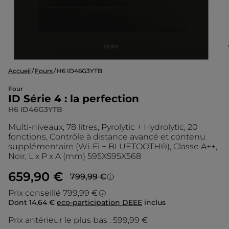
Accueil
Fours
H6 ID46G3YTB
Four
ID Série 4 : la perfection
H6 ID46G3YTB
Multi-niveaux, 78 litres, Pyrolytic + Hydrolytic, 20
fonctions, Contrôle à distance avancé et contenu
supplémentaire (Wi-Fi + BLUETOOTH®), Classe A++,
Noir, L x P x A (mm) 595X595X568
659,90 €
799,99 €
Prezzo più basso in 30 giorni
Prix conseillé 799,99 €
Dont 14,64 €
eco-participation DEEE
inclus
Prix conseillé
Lo sconto è calcolato sul prezzo più basso
degli ultimi 30 giorni.
Prix antérieur le plus bas :
599,99 €
Le prix d’origine est le prix de vente que