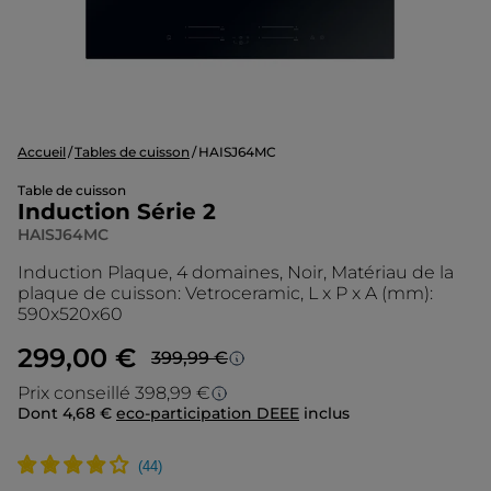
Accueil
Tables de cuisson
HAISJ64MC
Table de cuisson
Induction Série 2
HAISJ64MC
Induction Plaque, 4 domaines, Noir, Matériau de la
plaque de cuisson: Vetroceramic, L x P x A (mm):
590x520x60
299,00 €
399,99 €
Prezzo più basso in 30 giorni
Prix conseillé 398,99 €
Dont 4,68 €
eco-participation DEEE
inclus
Prix conseillé
Lo sconto è calcolato sul prezzo più basso
degli ultimi 30 giorni.
Le prix d’origine est le prix de vente que
nous conseillons en tant que fabricant. Il