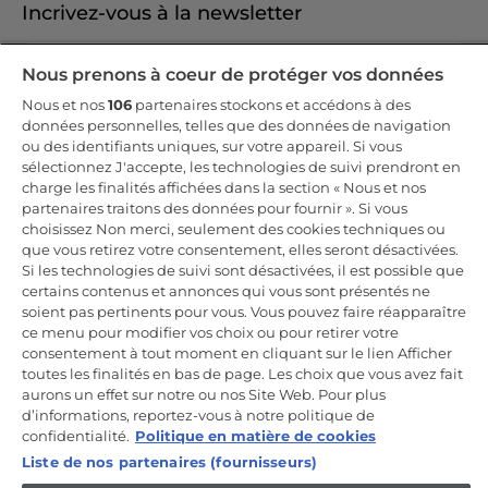
Incrivez-vous à la newsletter
Inscrivez-vous et recevez -10% sur votre
Nous prenons à coeur de protéger vos données
première commande
Nous et nos
106
partenaires stockons et accédons à des
données personnelles, telles que des données de navigation
ou des identifiants uniques, sur votre appareil. Si vous
sélectionnez J'accepte, les technologies de suivi prendront en
charge les finalités affichées dans la section « Nous et nos
CANDY HOOVER GROUP S.r.I. - Associé unique - SIÈGE SOCIAL :
partenaires traitons des données pour fournir ». Si vous
Via Comolli, 57 - 20861 Brugherio (MB) - Italie - SIÈGES
choisissez Non merci, seulement des cookies techniques ou
ADMINISTRATIFS : Via Privata Eden Fumagalli snc - 20861
Brugherio (MB) et Via Trento n. 20/A-22 - 20871 Vimercate (MB) -
que vous retirez votre consentement, elles seront désactivées.
Italie - Tél. : +39.039.2086.1 - Fax : +39.039.2086.237 - Capital social
Si les technologies de suivi sont désactivées, il est possible que
35 000 000,00 € iv - Cod. Code fiscal et numéro d'inscription au
certains contenus et annonces qui vous sont présentés ne
registre du commerce de Milan-Monza-Brianza-Lodi 04666310158 -
Numéro de TVA 00786860965 - Numéro REA : MB-1033934 -
soient pas pertinents pour vous. Vous pouvez faire réapparaître
Autorisation IT AEOF 211870 - Société soumise aux activités de
ce menu pour modifier vos choix ou pour retirer votre
gestion et de coordination de Candy S.p.A.
consentement à tout moment en cliquant sur le lien Afficher
toutes les finalités en bas de page. Les choix que vous avez fait
FR / Français
aurons un effet sur notre ou nos Site Web. Pour plus
d’informations, reportez-vous à notre politique de
confidentialité.
Politique en matière de cookies
Liste de nos partenaires (fournisseurs)