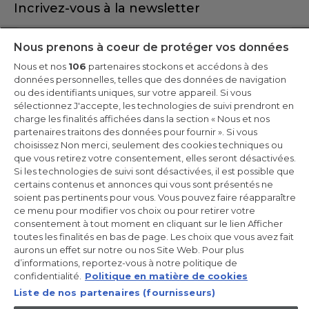
Incrivez-vous à la newsletter
Inscrivez-vous et recevez -10% sur votre
Nous prenons à coeur de protéger vos données
première commande
Nous et nos
106
partenaires stockons et accédons à des
données personnelles, telles que des données de navigation
ou des identifiants uniques, sur votre appareil. Si vous
sélectionnez J'accepte, les technologies de suivi prendront en
charge les finalités affichées dans la section « Nous et nos
CANDY HOOVER GROUP S.r.I. - Associé unique - SIÈGE SOCIAL :
partenaires traitons des données pour fournir ». Si vous
Via Comolli, 57 - 20861 Brugherio (MB) - Italie - SIÈGES
choisissez Non merci, seulement des cookies techniques ou
ADMINISTRATIFS : Via Privata Eden Fumagalli snc - 20861
Brugherio (MB) et Via Trento n. 20/A-22 - 20871 Vimercate (MB) -
que vous retirez votre consentement, elles seront désactivées.
Italie - Tél. : +39.039.2086.1 - Fax : +39.039.2086.237 - Capital social
Si les technologies de suivi sont désactivées, il est possible que
35 000 000,00 € iv - Cod. Code fiscal et numéro d'inscription au
certains contenus et annonces qui vous sont présentés ne
registre du commerce de Milan-Monza-Brianza-Lodi 04666310158
- Numéro de TVA 00786860965 - Numéro REA : MB-1033934 -
soient pas pertinents pour vous. Vous pouvez faire réapparaître
Autorisation IT AEOF 211870 - Société soumise aux activités de
ce menu pour modifier vos choix ou pour retirer votre
gestion et de coordination de Candy S.p.A.
consentement à tout moment en cliquant sur le lien Afficher
toutes les finalités en bas de page. Les choix que vous avez fait
FR / Français
aurons un effet sur notre ou nos Site Web. Pour plus
d’informations, reportez-vous à notre politique de
confidentialité.
Politique en matière de cookies
Liste de nos partenaires (fournisseurs)