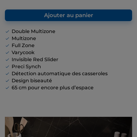
vous donne un point de repère par rapport
au prix de vente final que nous vous
Ajouter au panier
proposons, même s’il n’y a pas de remise
affichée.
Double Multizone
Multizone
Full Zone
Varycook
Invisible Red Slider
Preci Synch
Détection automatique des casseroles
Design biseauté
65 cm pour encore plus d’espace