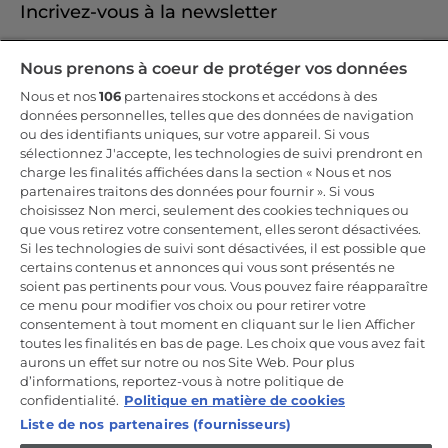
Incrivez-vous à la newsletter
Inscrivez-vous et recevez -10% sur votre
Nous prenons à coeur de protéger vos données
première commande
Nous et nos
106
partenaires stockons et accédons à des
données personnelles, telles que des données de navigation
ou des identifiants uniques, sur votre appareil. Si vous
sélectionnez J'accepte, les technologies de suivi prendront en
charge les finalités affichées dans la section « Nous et nos
CANDY HOOVER GROUP S.r.I. - Associé unique - SIÈGE SOCIAL :
partenaires traitons des données pour fournir ». Si vous
Via Comolli, 57 - 20861 Brugherio (MB) - Italie - SIÈGES
choisissez Non merci, seulement des cookies techniques ou
ADMINISTRATIFS : Via Privata Eden Fumagalli snc - 20861
Brugherio (MB) et Via Trento n. 20/A-22 - 20871 Vimercate (MB) -
que vous retirez votre consentement, elles seront désactivées.
Italie - Tél. : +39.039.2086.1 - Fax : +39.039.2086.237 - Capital social
Si les technologies de suivi sont désactivées, il est possible que
35 000 000,00 € iv - Cod. Code fiscal et numéro d'inscription au
certains contenus et annonces qui vous sont présentés ne
registre du commerce de Milan-Monza-Brianza-Lodi 04666310158 -
Numéro de TVA 00786860965 - Numéro REA : MB-1033934 -
soient pas pertinents pour vous. Vous pouvez faire réapparaître
Autorisation IT AEOF 211870 - Société soumise aux activités de
ce menu pour modifier vos choix ou pour retirer votre
gestion et de coordination de Candy S.p.A.
consentement à tout moment en cliquant sur le lien Afficher
toutes les finalités en bas de page. Les choix que vous avez fait
FR / Français
aurons un effet sur notre ou nos Site Web. Pour plus
d’informations, reportez-vous à notre politique de
confidentialité.
Politique en matière de cookies
Liste de nos partenaires (fournisseurs)