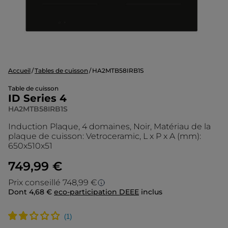
Accueil
Tables de cuisson
HA2MTB58IRB1S
Table de cuisson
ID Series 4
HA2MTB58IRB1S
Induction Plaque, 4 domaines, Noir, Matériau de la
plaque de cuisson: Vetroceramic, L x P x A (mm):
650x510x51
749,99 €
Prix conseillé 748,99 €
Dont 4,68 €
eco-participation DEEE
inclus
Prix conseillé
Le prix d’origine est le prix de vente que
nous conseillons en tant que fabricant. Il