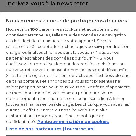
Incrivez-vous à la newsletter
Inscrivez-vous et recevez -10% sur votre
Nous prenons à coeur de protéger vos données
première commande
Nous et nos
106
partenaires stockons et accédons à des
données personnelles, telles que des données de navigation
ou des identifiants uniques, sur votre appareil. Si vous
sélectionnez J'accepte, les technologies de suivi prendront en
charge les finalités affichées dans la section « Nous et nos
CANDY HOOVER GROUP S.r.I. - Associé unique - SIÈGE SOCIAL :
partenaires traitons des données pour fournir ». Si vous
Via Comolli, 57 - 20861 Brugherio (MB) - Italie - SIÈGES
choisissez Non merci, seulement des cookies techniques ou
ADMINISTRATIFS : Via Privata Eden Fumagalli snc - 20861
Brugherio (MB) et Via Trento n. 20/A-22 - 20871 Vimercate (MB) -
que vous retirez votre consentement, elles seront désactivées.
Italie - Tél. : +39.039.2086.1 - Fax : +39.039.2086.237 - Capital social
Si les technologies de suivi sont désactivées, il est possible que
35 000 000,00 € iv - Cod. Code fiscal et numéro d'inscription au
certains contenus et annonces qui vous sont présentés ne
registre du commerce de Milan-Monza-Brianza-Lodi 04666310158
- Numéro de TVA 00786860965 - Numéro REA : MB-1033934 -
soient pas pertinents pour vous. Vous pouvez faire réapparaître
Autorisation IT AEOF 211870 - Société soumise aux activités de
ce menu pour modifier vos choix ou pour retirer votre
gestion et de coordination de Candy S.p.A.
consentement à tout moment en cliquant sur le lien Afficher
toutes les finalités en bas de page. Les choix que vous avez fait
FR / Français
aurons un effet sur notre ou nos Site Web. Pour plus
d’informations, reportez-vous à notre politique de
confidentialité.
Politique en matière de cookies
Liste de nos partenaires (fournisseurs)