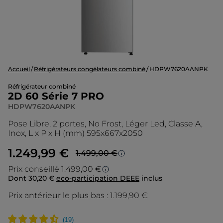
Accueil
Réfrigérateurs congélateurs combiné
HDPW7620AANPK
Réfrigérateur combiné
2D 60 Série 7 PRO
HDPW7620AANPK
Pose Libre, 2 portes, No Frost, Léger Led, Classe A,
Inox, L x P x H (mm) 595x667x2050
1.249,99 €
1.499,00 €
Prezzo più basso in 30 giorni
Prix conseillé 1.499,00 €
Dont 30,20 €
eco-participation DEEE
inclus
Prix conseillé
Lo sconto è calcolato sul prezzo più basso
degli ultimi 30 giorni.
Prix antérieur le plus bas :
1.199,90 €
Le prix d’origine est le prix de vente que
nous conseillons en tant que fabricant. Il
vous donne un point de repère par rapport