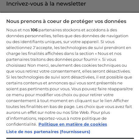
Incrivez-vous à la newsletter
Inscrivez-vous et recevez -10% sur votre
Nous prenons à coeur de protéger vos données
première commande
Nous et nos
106
partenaires stockons et accédons à des
données personnelles, telles que des données de navigation
ou des identifiants uniques, sur votre appareil. Si vous
sélectionnez J'accepte, les technologies de suivi prendront en
charge les finalités affichées dans la section « Nous et nos
CANDY HOOVER GROUP S.r.I. - Associé unique - SIÈGE SOCIAL :
partenaires traitons des données pour fournir ». Si vous
Via Comolli, 57 - 20861 Brugherio (MB) - Italie - SIÈGES
choisissez Non merci, seulement des cookies techniques ou
ADMINISTRATIFS : Via Privata Eden Fumagalli snc - 20861
Brugherio (MB) et Via Trento n. 20/A-22 - 20871 Vimercate (MB) -
que vous retirez votre consentement, elles seront désactivées.
Italie - Tél. : +39.039.2086.1 - Fax : +39.039.2086.237 - Capital social
Si les technologies de suivi sont désactivées, il est possible que
35 000 000,00 € iv - Cod. Code fiscal et numéro d'inscription au
certains contenus et annonces qui vous sont présentés ne
registre du commerce de Milan-Monza-Brianza-Lodi 04666310158 -
Numéro de TVA 00786860965 - Numéro REA : MB-1033934 -
soient pas pertinents pour vous. Vous pouvez faire réapparaître
Autorisation IT AEOF 211870 - Société soumise aux activités de
ce menu pour modifier vos choix ou pour retirer votre
gestion et de coordination de Candy S.p.A.
consentement à tout moment en cliquant sur le lien Afficher
toutes les finalités en bas de page. Les choix que vous avez fait
FR / Français
aurons un effet sur notre ou nos Site Web. Pour plus
d’informations, reportez-vous à notre politique de
confidentialité.
Politique en matière de cookies
Liste de nos partenaires (fournisseurs)