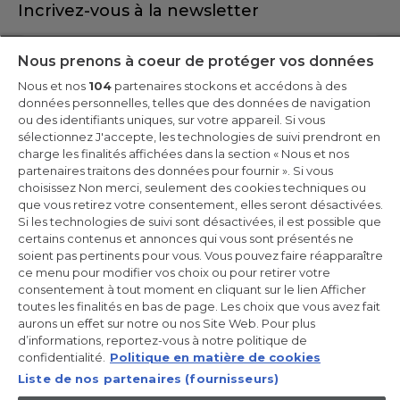
Incrivez-vous à la newsletter
Inscrivez-vous et recevez -10% sur votre
Nous prenons à coeur de protéger vos données
première commande
Nous et nos
104
partenaires stockons et accédons à des
données personnelles, telles que des données de navigation
ou des identifiants uniques, sur votre appareil. Si vous
sélectionnez J'accepte, les technologies de suivi prendront en
charge les finalités affichées dans la section « Nous et nos
CANDY HOOVER GROUP S.r.I. - Associé unique - SIÈGE SOCIAL :
partenaires traitons des données pour fournir ». Si vous
Via Comolli, 57 - 20861 Brugherio (MB) - Italie - SIÈGES
choisissez Non merci, seulement des cookies techniques ou
ADMINISTRATIFS : Via Privata Eden Fumagalli snc - 20861
Brugherio (MB) et Via Trento n. 20/A-22 - 20871 Vimercate (MB) -
que vous retirez votre consentement, elles seront désactivées.
Italie - Tél. : +39.039.2086.1 - Fax : +39.039.2086.237 - Capital social
Si les technologies de suivi sont désactivées, il est possible que
35 000 000,00 € iv - Cod. Code fiscal et numéro d'inscription au
certains contenus et annonces qui vous sont présentés ne
registre du commerce de Milan-Monza-Brianza-Lodi 04666310158
- Numéro de TVA 00786860965 - Numéro REA : MB-1033934 -
soient pas pertinents pour vous. Vous pouvez faire réapparaître
Autorisation IT AEOF 211870 - Société soumise aux activités de
ce menu pour modifier vos choix ou pour retirer votre
gestion et de coordination de Candy S.p.A.
consentement à tout moment en cliquant sur le lien Afficher
toutes les finalités en bas de page. Les choix que vous avez fait
FR / Français
aurons un effet sur notre ou nos Site Web. Pour plus
d’informations, reportez-vous à notre politique de
confidentialité.
Politique en matière de cookies
Liste de nos partenaires (fournisseurs)