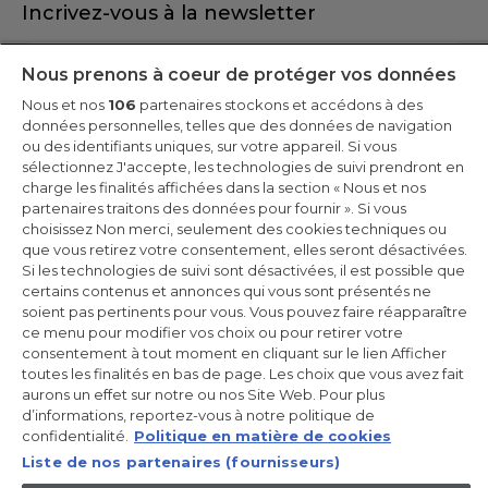
Incrivez-vous à la newsletter
Inscrivez-vous et recevez -10% sur votre
Nous prenons à coeur de protéger vos données
première commande
Nous et nos
106
partenaires stockons et accédons à des
données personnelles, telles que des données de navigation
ou des identifiants uniques, sur votre appareil. Si vous
sélectionnez J'accepte, les technologies de suivi prendront en
charge les finalités affichées dans la section « Nous et nos
CANDY HOOVER GROUP S.r.I. - Associé unique - SIÈGE SOCIAL :
partenaires traitons des données pour fournir ». Si vous
Via Comolli, 57 - 20861 Brugherio (MB) - Italie - SIÈGES
choisissez Non merci, seulement des cookies techniques ou
ADMINISTRATIFS : Via Privata Eden Fumagalli snc - 20861
Brugherio (MB) et Via Trento n. 20/A-22 - 20871 Vimercate (MB) -
que vous retirez votre consentement, elles seront désactivées.
Italie - Tél. : +39.039.2086.1 - Fax : +39.039.2086.237 - Capital social
Si les technologies de suivi sont désactivées, il est possible que
35 000 000,00 € iv - Cod. Code fiscal et numéro d'inscription au
certains contenus et annonces qui vous sont présentés ne
registre du commerce de Milan-Monza-Brianza-Lodi 04666310158
- Numéro de TVA 00786860965 - Numéro REA : MB-1033934 -
soient pas pertinents pour vous. Vous pouvez faire réapparaître
Autorisation IT AEOF 211870 - Société soumise aux activités de
ce menu pour modifier vos choix ou pour retirer votre
gestion et de coordination de Candy S.p.A.
consentement à tout moment en cliquant sur le lien Afficher
toutes les finalités en bas de page. Les choix que vous avez fait
FR / Français
aurons un effet sur notre ou nos Site Web. Pour plus
d’informations, reportez-vous à notre politique de
confidentialité.
Politique en matière de cookies
Liste de nos partenaires (fournisseurs)