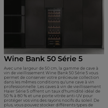
Wine Bank 50 Série 5
Avec une largeur de 50 cm, la gamme de cave à
vin de vieillissement Wine Bank 50 Série 5 vous
permet de conserver votre précieuse collection
dans les mêmes conditions qu'une cave à vin
professionnelle. Les caves à vin de vieillissement
Haier Série 5 offrent un taux d'humidité idéal de
50 % à 80 % et une porte vitrée anti-UV pour
protéger vos vins des rayons nocifs du soleil. De
plus, vous pouvez stocker différents types de