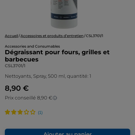
Accueil
Accessoires et produits d’entretien
CSL3701/1
Accessories and Consumables
Dégraissant pour fours, grilles et
barbecues
CSL3701/1
Nettoyants, Spray, 500 ml, quantité: 1
8,90 €
Prix conseillé 8,90 €
Prix conseillé
Le prix d’origine est le prix de vente que
nous conseillons en tant que fabricant. Il
vous donne un point de repère par rapport
Ajouter au panier
au prix de vente final que nous vous