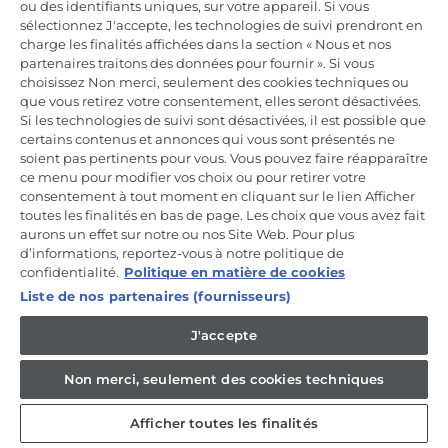
ou des identifiants uniques, sur votre appareil. Si vous
Incrivez-vous à la newsletter
sélectionnez J'accepte, les technologies de suivi prendront en
charge les finalités affichées dans la section « Nous et nos
Inscrivez-vous et recevez -10% sur votre
partenaires traitons des données pour fournir ». Si vous
première commande
choisissez Non merci, seulement des cookies techniques ou
que vous retirez votre consentement, elles seront désactivées.
Si les technologies de suivi sont désactivées, il est possible que
certains contenus et annonces qui vous sont présentés ne
soient pas pertinents pour vous. Vous pouvez faire réapparaître
ce menu pour modifier vos choix ou pour retirer votre
CANDY HOOVER GROUP S.r.I. - Associé unique - SIÈGE SOCIAL :
Via Comolli, 57 - 20861 Brugherio (MB) - Italie - SIÈGES
consentement à tout moment en cliquant sur le lien Afficher
ADMINISTRATIFS : Via Privata Eden Fumagalli snc - 20861
toutes les finalités en bas de page. Les choix que vous avez fait
Brugherio (MB) et Via Trento n. 20/A-22 - 20871 Vimercate (MB) -
aurons un effet sur notre ou nos Site Web. Pour plus
Italie - Tél. : +39.039.2086.1 - Fax : +39.039.2086.237 - Capital social
d’informations, reportez-vous à notre politique de
35 000 000,00 € iv - Cod. Code fiscal et numéro d'inscription au
registre du commerce de Milan-Monza-Brianza-Lodi 04666310158 -
confidentialité.
Politique en matière de cookies
Numéro de TVA 00786860965 - Numéro REA : MB-1033934 -
Liste de nos partenaires (fournisseurs)
Autorisation IT AEOF 211870 - Société soumise aux activités de
gestion et de coordination de Candy S.p.A.
J'accepte
FR / Français
Non merci, seulement des cookies techniques
Afficher toutes les finalités