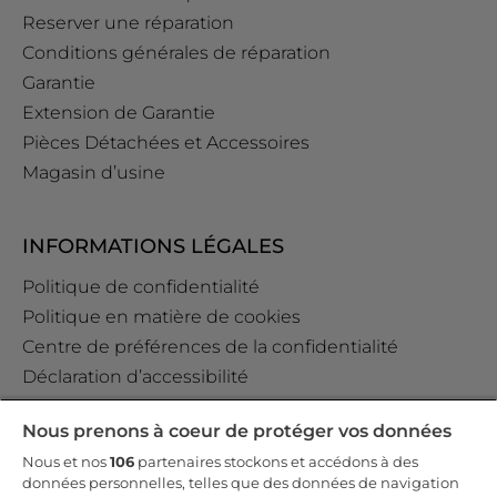
Reserver une réparation
Conditions générales de réparation
Garantie
Extension de Garantie
Pièces Détachées et Accessoires
Magasin d’usine
INFORMATIONS LÉGALES
Politique de confidentialité
Politique en matière de cookies
Centre de préférences de la confidentialité
Déclaration d’accessibilité
Data Act Policy
Nous prenons à coeur de protéger vos données
Règlement GPSR (EU) 2023/988 Art. 19
Nous et nos
106
partenaires stockons et accédons à des
données personnelles, telles que des données de navigation