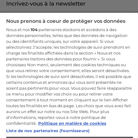
Incrivez-vous à la newsletter
Inscrivez-vous et recevez -10% sur votre
Nous prenons à coeur de protéger vos données
première commande
Nous et nos
104
partenaires stockons et accédons à des
données personnelles, telles que des données de navigation
ou des identifiants uniques, sur votre appareil. Si vous
sélectionnez J'accepte, les technologies de suivi prendront en
charge les finalités affichées dans la section « Nous et nos
CANDY HOOVER GROUP S.r.I. - Associé unique - SIÈGE SOCIAL :
partenaires traitons des données pour fournir ». Si vous
Via Comolli, 57 - 20861 Brugherio (MB) - Italie - SIÈGES
choisissez Non merci, seulement des cookies techniques ou
ADMINISTRATIFS : Via Privata Eden Fumagalli snc - 20861
Brugherio (MB) et Via Trento n. 20/A-22 - 20871 Vimercate (MB) -
que vous retirez votre consentement, elles seront désactivées.
Italie - Tél. : +39.039.2086.1 - Fax : +39.039.2086.237 - Capital social
Si les technologies de suivi sont désactivées, il est possible que
35 000 000,00 € iv - Cod. Code fiscal et numéro d'inscription au
certains contenus et annonces qui vous sont présentés ne
registre du commerce de Milan-Monza-Brianza-Lodi 04666310158 -
Numéro de TVA 00786860965 - Numéro REA : MB-1033934 -
soient pas pertinents pour vous. Vous pouvez faire réapparaître
Autorisation IT AEOF 211870 - Société soumise aux activités de
ce menu pour modifier vos choix ou pour retirer votre
gestion et de coordination de Candy S.p.A.
consentement à tout moment en cliquant sur le lien Afficher
toutes les finalités en bas de page. Les choix que vous avez fait
FR / Français
aurons un effet sur notre ou nos Site Web. Pour plus
d’informations, reportez-vous à notre politique de
confidentialité.
Politique en matière de cookies
Liste de nos partenaires (fournisseurs)