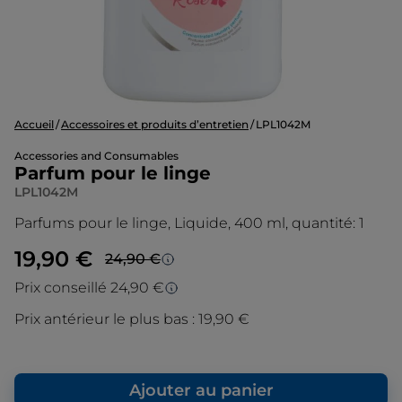
Accueil
Accessoires et produits d’entretien
LPL1042M
Accessories and Consumables
Parfum pour le linge
LPL1042M
Parfums pour le linge, Liquide, 400 ml, quantité: 1
19,90 €
24,90 €
Prezzo più basso in 30 giorni
Prix conseillé 24,90 €
Prix conseillé
Lo sconto è calcolato sul prezzo più basso
Prix antérieur le plus bas :
19,90 €
degli ultimi 30 giorni.
Le prix d’origine est le prix de vente que
nous conseillons en tant que fabricant. Il
vous donne un point de repère par rapport
Ajouter au panier
au prix de vente final que nous vous