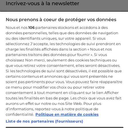
Incrivez-vous à la newsletter
Inscrivez-vous et recevez -10% sur votre
Nous prenons à coeur de protéger vos données
première commande
Nous et nos
106
partenaires stockons et accédons à des
données personnelles, telles que des données de navigation
ou des identifiants uniques, sur votre appareil. Si vous
sélectionnez J'accepte, les technologies de suivi prendront en
charge les finalités affichées dans la section « Nous et nos
CANDY HOOVER GROUP S.r.I. - Associé unique - SIÈGE SOCIAL :
partenaires traitons des données pour fournir ». Si vous
Via Comolli, 57 - 20861 Brugherio (MB) - Italie - SIÈGES
choisissez Non merci, seulement des cookies techniques ou
ADMINISTRATIFS : Via Privata Eden Fumagalli snc - 20861
Brugherio (MB) et Via Trento n. 20/A-22 - 20871 Vimercate (MB) -
que vous retirez votre consentement, elles seront désactivées.
Italie - Tél. : +39.039.2086.1 - Fax : +39.039.2086.237 - Capital social
Si les technologies de suivi sont désactivées, il est possible que
35 000 000,00 € iv - Cod. Code fiscal et numéro d'inscription au
certains contenus et annonces qui vous sont présentés ne
registre du commerce de Milan-Monza-Brianza-Lodi 04666310158 -
Numéro de TVA 00786860965 - Numéro REA : MB-1033934 -
soient pas pertinents pour vous. Vous pouvez faire réapparaître
Autorisation IT AEOF 211870 - Société soumise aux activités de
ce menu pour modifier vos choix ou pour retirer votre
gestion et de coordination de Candy S.p.A.
consentement à tout moment en cliquant sur le lien Afficher
toutes les finalités en bas de page. Les choix que vous avez fait
FR / Français
aurons un effet sur notre ou nos Site Web. Pour plus
d’informations, reportez-vous à notre politique de
confidentialité.
Politique en matière de cookies
Liste de nos partenaires (fournisseurs)