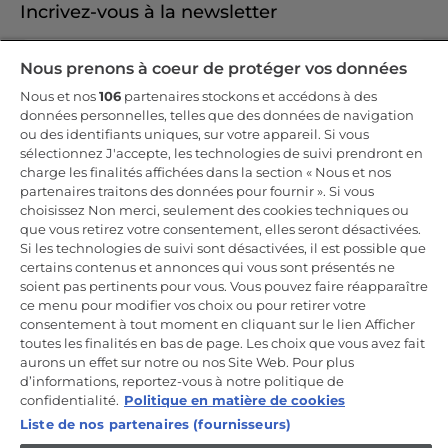
Incrivez-vous à la newsletter
Inscrivez-vous et recevez -10% sur votre
Nous prenons à coeur de protéger vos données
première commande
Nous et nos
106
partenaires stockons et accédons à des
données personnelles, telles que des données de navigation
ou des identifiants uniques, sur votre appareil. Si vous
sélectionnez J'accepte, les technologies de suivi prendront en
charge les finalités affichées dans la section « Nous et nos
CANDY HOOVER GROUP S.r.I. - Associé unique - SIÈGE SOCIAL :
partenaires traitons des données pour fournir ». Si vous
Via Comolli, 57 - 20861 Brugherio (MB) - Italie - SIÈGES
choisissez Non merci, seulement des cookies techniques ou
ADMINISTRATIFS : Via Privata Eden Fumagalli snc - 20861
Brugherio (MB) et Via Trento n. 20/A-22 - 20871 Vimercate (MB) -
que vous retirez votre consentement, elles seront désactivées.
Italie - Tél. : +39.039.2086.1 - Fax : +39.039.2086.237 - Capital social
Si les technologies de suivi sont désactivées, il est possible que
35 000 000,00 € iv - Cod. Code fiscal et numéro d'inscription au
certains contenus et annonces qui vous sont présentés ne
registre du commerce de Milan-Monza-Brianza-Lodi 04666310158 -
Numéro de TVA 00786860965 - Numéro REA : MB-1033934 -
soient pas pertinents pour vous. Vous pouvez faire réapparaître
Autorisation IT AEOF 211870 - Société soumise aux activités de
ce menu pour modifier vos choix ou pour retirer votre
gestion et de coordination de Candy S.p.A.
consentement à tout moment en cliquant sur le lien Afficher
toutes les finalités en bas de page. Les choix que vous avez fait
FR / Français
aurons un effet sur notre ou nos Site Web. Pour plus
d’informations, reportez-vous à notre politique de
confidentialité.
Politique en matière de cookies
Liste de nos partenaires (fournisseurs)