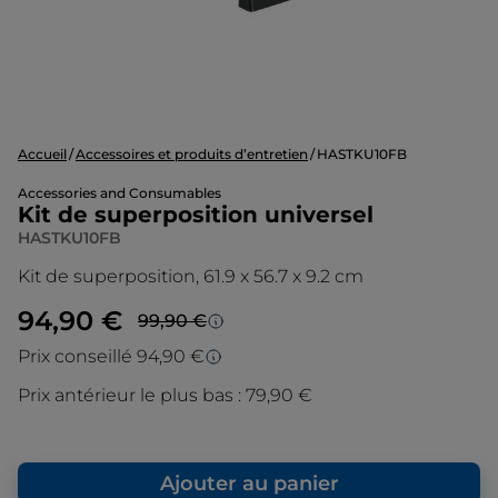
Accueil
Accessoires et produits d’entretien
HASTKU10FB
Accessories and Consumables
Kit de superposition universel
HASTKU10FB
Kit de superposition, 61.9 x 56.7 x 9.2 cm
94,90 €
99,90 €
Prezzo più basso in 30 giorni
Prix conseillé 94,90 €
Prix conseillé
Lo sconto è calcolato sul prezzo più basso
Prix antérieur le plus bas :
79,90 €
degli ultimi 30 giorni.
Le prix d’origine est le prix de vente que
nous conseillons en tant que fabricant. Il
vous donne un point de repère par rapport
Ajouter au panier
au prix de vente final que nous vous