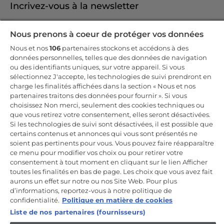
Incrivez-vous à la newsletter
Inscrivez-vous et recevez -10% sur votre
Nous prenons à coeur de protéger vos données
première commande
Nous et nos
106
partenaires stockons et accédons à des
données personnelles, telles que des données de navigation
ou des identifiants uniques, sur votre appareil. Si vous
sélectionnez J'accepte, les technologies de suivi prendront en
charge les finalités affichées dans la section « Nous et nos
CANDY HOOVER GROUP S.r.I. - Associé unique - SIÈGE SOCIAL :
partenaires traitons des données pour fournir ». Si vous
Via Comolli, 57 - 20861 Brugherio (MB) - Italie - SIÈGES
choisissez Non merci, seulement des cookies techniques ou
ADMINISTRATIFS : Via Privata Eden Fumagalli snc - 20861
Brugherio (MB) et Via Trento n. 20/A-22 - 20871 Vimercate (MB) -
que vous retirez votre consentement, elles seront désactivées.
Italie - Tél. : +39.039.2086.1 - Fax : +39.039.2086.237 - Capital social
Si les technologies de suivi sont désactivées, il est possible que
35 000 000,00 € iv - Cod. Code fiscal et numéro d'inscription au
certains contenus et annonces qui vous sont présentés ne
registre du commerce de Milan-Monza-Brianza-Lodi 04666310158 -
Numéro de TVA 00786860965 - Numéro REA : MB-1033934 -
soient pas pertinents pour vous. Vous pouvez faire réapparaître
Autorisation IT AEOF 211870 - Société soumise aux activités de
ce menu pour modifier vos choix ou pour retirer votre
gestion et de coordination de Candy S.p.A.
consentement à tout moment en cliquant sur le lien Afficher
toutes les finalités en bas de page. Les choix que vous avez fait
FR / Français
aurons un effet sur notre ou nos Site Web. Pour plus
d’informations, reportez-vous à notre politique de
confidentialité.
Politique en matière de cookies
Liste de nos partenaires (fournisseurs)