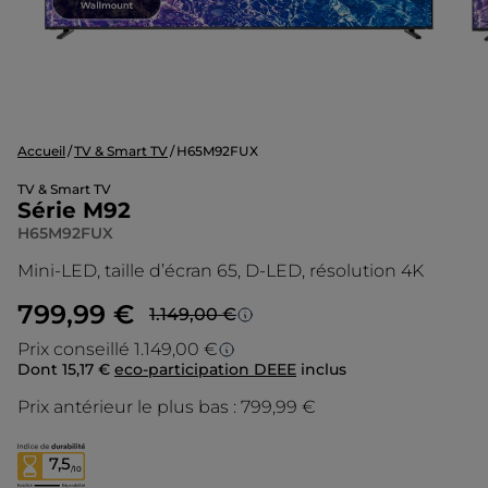
Accueil
TV & Smart TV
H65M92FUX
TV & Smart TV
Série M92
H65M92FUX
Mini-LED, taille d’écran 65, D-LED, résolution 4K
799,99 €
1.149,00 €
Prezzo più basso in 30 giorni
Prix conseillé 1.149,00 €
Dont 15,17 €
eco-participation DEEE
inclus
Prix conseillé
Lo sconto è calcolato sul prezzo più basso
degli ultimi 30 giorni.
Prix antérieur le plus bas :
799,99 €
Le prix d’origine est le prix de vente que
nous conseillons en tant que fabricant. Il
vous donne un point de repère par rapport
7,5
/10
au prix de vente final que nous vous