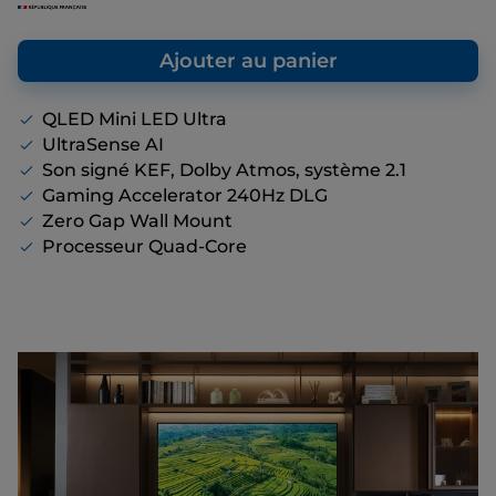
proposons, même s’il n’y a pas de remise
affichée.
Ajouter au panier
QLED Mini LED Ultra
UltraSense AI
Son signé KEF, Dolby Atmos, système 2.1
Gaming Accelerator 240Hz DLG
Zero Gap Wall Mount
Processeur Quad-Core