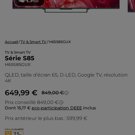
Accueil
TV & Smart TV
H65S85GUX
TV & Smart TV
Série S85
H65S85GUX
QLED, taille d’écran 65, D-LED, Google TV, résolution
4K
649,99 €
849,00 €
Prezzo più basso in 30 giorni
Prix conseillé 849,00 €
Dont 15,17 €
eco-participation DEEE
inclus
Prix conseillé
Lo sconto è calcolato sul prezzo più basso
degli ultimi 30 giorni.
Prix antérieur le plus bas :
599,99 €
Le prix d’origine est le prix de vente que
nous conseillons en tant que fabricant. Il
vous donne un point de repère par rapport
7,5