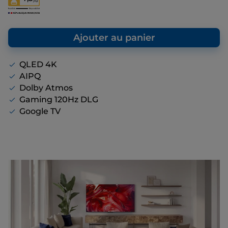
/10
au prix de vente final que nous vous
proposons, même s’il n’y a pas de remise
affichée.
Ajouter au panier
QLED 4K
AIPQ
Dolby Atmos
Gaming 120Hz DLG
Google TV