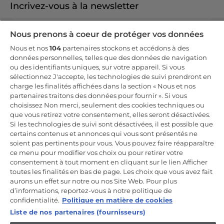
Incrivez-vous à la newsletter
Inscrivez-vous et recevez -10% sur votre
Nous prenons à coeur de protéger vos données
première commande
Nous et nos
104
partenaires stockons et accédons à des
données personnelles, telles que des données de navigation
ou des identifiants uniques, sur votre appareil. Si vous
sélectionnez J'accepte, les technologies de suivi prendront en
charge les finalités affichées dans la section « Nous et nos
CANDY HOOVER GROUP S.r.I. - Associé unique - SIÈGE SOCIAL :
partenaires traitons des données pour fournir ». Si vous
Via Comolli, 57 - 20861 Brugherio (MB) - Italie - SIÈGES
choisissez Non merci, seulement des cookies techniques ou
ADMINISTRATIFS : Via Privata Eden Fumagalli snc - 20861
Brugherio (MB) et Via Trento n. 20/A-22 - 20871 Vimercate (MB) -
que vous retirez votre consentement, elles seront désactivées.
Italie - Tél. : +39.039.2086.1 - Fax : +39.039.2086.237 - Capital social
Si les technologies de suivi sont désactivées, il est possible que
35 000 000,00 € iv - Cod. Code fiscal et numéro d'inscription au
certains contenus et annonces qui vous sont présentés ne
registre du commerce de Milan-Monza-Brianza-Lodi 04666310158 -
Numéro de TVA 00786860965 - Numéro REA : MB-1033934 -
soient pas pertinents pour vous. Vous pouvez faire réapparaître
Autorisation IT AEOF 211870 - Société soumise aux activités de
ce menu pour modifier vos choix ou pour retirer votre
gestion et de coordination de Candy S.p.A.
consentement à tout moment en cliquant sur le lien Afficher
toutes les finalités en bas de page. Les choix que vous avez fait
FR / Français
aurons un effet sur notre ou nos Site Web. Pour plus
d’informations, reportez-vous à notre politique de
confidentialité.
Politique en matière de cookies
Liste de nos partenaires (fournisseurs)