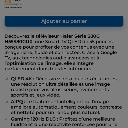
/10
au prix de vente final que nous vous
proposons, même s’il n’y a pas de remise
affichée.
Ajouter au panier
Découvrez le
téléviseur Haier Série S80G
H55S80GUX
, une Smart TV QLED de 55 pouces
conçue pour profiter de vos contenus avec une
image riche, fluide et connectée. Grâce à Google
TV, aux technologies audio avancées et à
l’optimisation de l’image, elle s’intègre
parfaitement dans tous les intérieurs.
QLED 4K :
Découvrez des couleurs éclatantes,
une résolution ultra détaillée et une image
réaliste pour vos films, séries, événements
sportifs et jeux vidéo.
AIPQ :
Le traitement intelligent de l’image
améliore automatiquement couleurs, contraste
et netteté pour un rendu plus naturel.
Gaming 120Hz DLG :
Profitez d’une meilleure
fluidité et d’une réactivité renforcée pour une