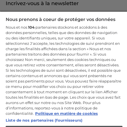
Incrivez-vous à la newsletter
Inscrivez-vous et recevez -10% sur votre
Nous prenons à coeur de protéger vos données
première commande
Nous et nos
104
partenaires stockons et accédons à des
données personnelles, telles que des données de navigation
ou des identifiants uniques, sur votre appareil. Si vous
sélectionnez J'accepte, les technologies de suivi prendront en
charge les finalités affichées dans la section « Nous et nos
CANDY HOOVER GROUP S.r.I. - Associé unique - SIÈGE SOCIAL :
partenaires traitons des données pour fournir ». Si vous
Via Comolli, 57 - 20861 Brugherio (MB) - Italie - SIÈGES
choisissez Non merci, seulement des cookies techniques ou
ADMINISTRATIFS : Via Privata Eden Fumagalli snc - 20861
Brugherio (MB) et Via Trento n. 20/A-22 - 20871 Vimercate (MB) -
que vous retirez votre consentement, elles seront désactivées.
Italie - Tél. : +39.039.2086.1 - Fax : +39.039.2086.237 - Capital social
Si les technologies de suivi sont désactivées, il est possible que
35 000 000,00 € iv - Cod. Code fiscal et numéro d'inscription au
certains contenus et annonces qui vous sont présentés ne
registre du commerce de Milan-Monza-Brianza-Lodi 04666310158 -
Numéro de TVA 00786860965 - Numéro REA : MB-1033934 -
soient pas pertinents pour vous. Vous pouvez faire réapparaître
Autorisation IT AEOF 211870 - Société soumise aux activités de
ce menu pour modifier vos choix ou pour retirer votre
gestion et de coordination de Candy S.p.A.
consentement à tout moment en cliquant sur le lien Afficher
toutes les finalités en bas de page. Les choix que vous avez fait
FR / Français
aurons un effet sur notre ou nos Site Web. Pour plus
d’informations, reportez-vous à notre politique de
confidentialité.
Politique en matière de cookies
Liste de nos partenaires (fournisseurs)