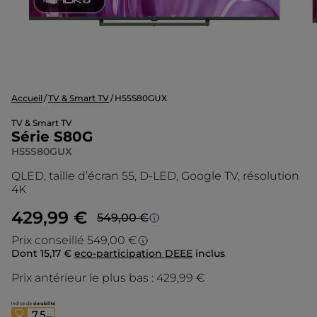
Accueil
TV & Smart TV
H55S80GUX
TV & Smart TV
Série S80G
H55S80GUX
QLED, taille d’écran 55, D-LED, Google TV, résolution
4K
429,99 €
549,00 €
Prezzo più basso in 30 giorni
Prix conseillé 549,00 €
Dont 15,17 €
eco-participation DEEE
inclus
Prix conseillé
Lo sconto è calcolato sul prezzo più basso
degli ultimi 30 giorni.
Prix antérieur le plus bas :
429,99 €
Le prix d’origine est le prix de vente que
nous conseillons en tant que fabricant. Il
vous donne un point de repère par rapport
7,5