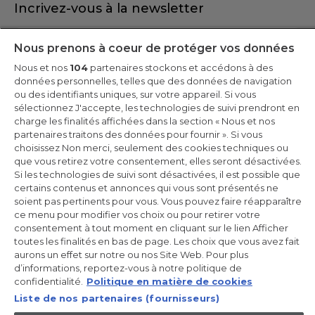
Incrivez-vous à la newsletter
Inscrivez-vous et recevez -10% sur votre
Nous prenons à coeur de protéger vos données
première commande
Nous et nos
104
partenaires stockons et accédons à des
données personnelles, telles que des données de navigation
ou des identifiants uniques, sur votre appareil. Si vous
sélectionnez J'accepte, les technologies de suivi prendront en
charge les finalités affichées dans la section « Nous et nos
CANDY HOOVER GROUP S.r.I. - Associé unique - SIÈGE SOCIAL :
partenaires traitons des données pour fournir ». Si vous
Via Comolli, 57 - 20861 Brugherio (MB) - Italie - SIÈGES
choisissez Non merci, seulement des cookies techniques ou
ADMINISTRATIFS : Via Privata Eden Fumagalli snc - 20861
Brugherio (MB) et Via Trento n. 20/A-22 - 20871 Vimercate (MB) -
que vous retirez votre consentement, elles seront désactivées.
Italie - Tél. : +39.039.2086.1 - Fax : +39.039.2086.237 - Capital social
Si les technologies de suivi sont désactivées, il est possible que
35 000 000,00 € iv - Cod. Code fiscal et numéro d'inscription au
certains contenus et annonces qui vous sont présentés ne
registre du commerce de Milan-Monza-Brianza-Lodi 04666310158
- Numéro de TVA 00786860965 - Numéro REA : MB-1033934 -
soient pas pertinents pour vous. Vous pouvez faire réapparaître
Autorisation IT AEOF 211870 - Société soumise aux activités de
ce menu pour modifier vos choix ou pour retirer votre
gestion et de coordination de Candy S.p.A.
consentement à tout moment en cliquant sur le lien Afficher
toutes les finalités en bas de page. Les choix que vous avez fait
FR / Français
aurons un effet sur notre ou nos Site Web. Pour plus
d’informations, reportez-vous à notre politique de
confidentialité.
Politique en matière de cookies
Liste de nos partenaires (fournisseurs)