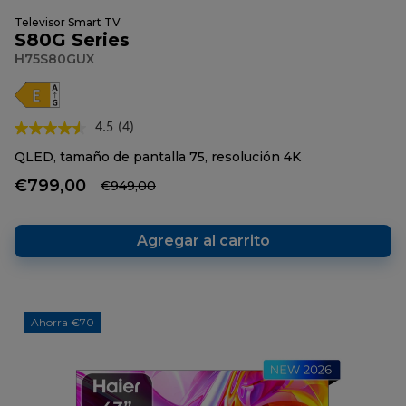
Televisor Smart TV
S80G Series
H75S80GUX
4.5
(4)
Lea
4
QLED, tamaño de pantalla 75, resolución 4K
reseñas.
Enlace
€799,00
€949,00
en
la
misma
página.
Agregar al carrito
Ahorra €70