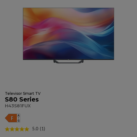
Televisor Smart TV
S80 Series
H43S81FUX
5.0
(1)
Lea
1