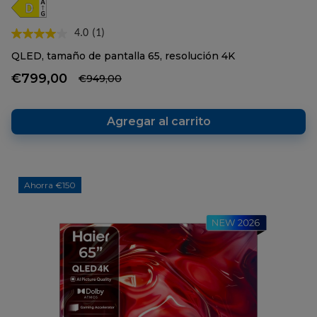
4.0
(1)
Lea
1
QLED, tamaño de pantalla 65, resolución 4K
reseña.
Enlace
€799,00
€949,00
en
la
misma
página.
Agregar al carrito
Ahorra €150