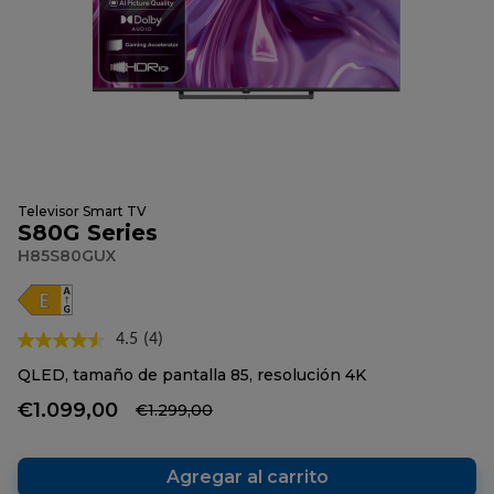
Televisor Smart TV
S80G Series
H85S80GUX
4.5
(4)
Lea
4
QLED, tamaño de pantalla 85, resolución 4K
reseñas.
Enlace
€1.099,00
€1.299,00
en
la
misma
página.
Agregar al carrito