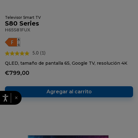
Televisor Smart TV
S80 Series
H65S81FUX
5.0
(1)
Lea
1
QLED, tamaño de pantalla 65, Google TV, resolución 4K
reseña.
Enlace
€799,00
en
la
misma
página.
Agregar al carrito
×