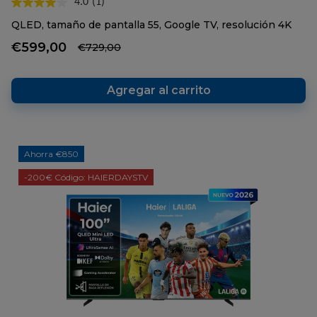
4.0
(1)
Lea
1
QLED, tamaño de pantalla 55, Google TV, resolución 4K
reseña.
Enlace
€599,00
€729,00
en
la
misma
página.
Agregar al carrito
Ahorra €850
-200€ Código: HAIERDAYSTV