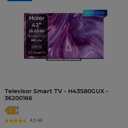
Televisor Smart TV - H43S80GUX -
36200166
4.5
(4)
Lea
4