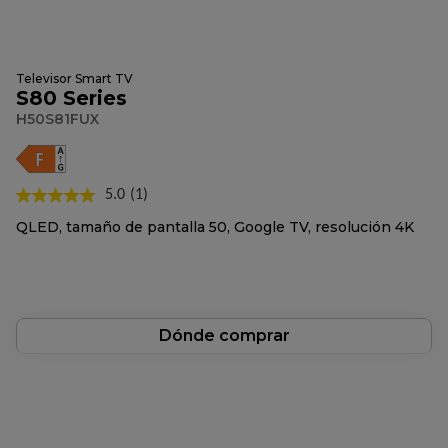
Televisor Smart TV
S80 Series
H50S81FUX
5.0
(1)
Lea
1
QLED, tamaño de pantalla 50, Google TV, resolución 4K
reseña.
Enlace
en
la
misma
página.
Dónde comprar