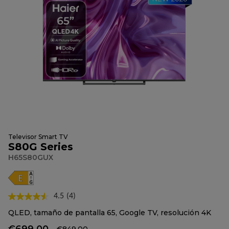
Televisor Smart TV
S80G Series
H65S80GUX
4.5
(4)
Lea
4
QLED, tamaño de pantalla 65, Google TV, resolución 4K
reseñas.
Enlace