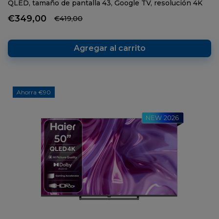
QLED, tamaño de pantalla 43, Google TV, resolución 4K
reseñas.
Enlace
€349,00
€419,00
en
la
misma
página.
Agregar al carrito
Ahorra €90