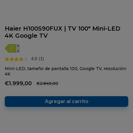
Haier H100S90FUX | TV 100" Mini-LED
4K Google TV
4.0
(1)
Lea
1
Mini-LED, tamaño de pantalla 100, Google TV, resolución
reseña.
4K
Enlace
en
€1.999,00
€2.849,00
la
misma
página.
Agregar al carrito