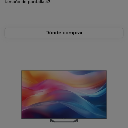
tamaño de pantalla 43
reseña.
Enlace
en
la
misma
página.
Dónde comprar