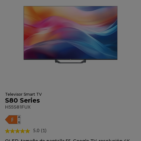
Televisor Smart TV
S80 Series
H55S81FUX
5.0
(1)
Lea
1