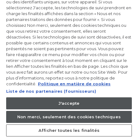
ou des identifiants uniques, sur votre appareil. Si vous
Réfrigérateur américain
sélectionnez J'accepte, les technologies de suivi prendront en
SBS 90 Série 7
charge les finalités affichées dans la section « Nous et nos
HSW79F18DIGB
partenaires traitons des données pour fournir ». Si vous
choisissez Non merci, seulement des cookies techniques ou
que vous retirez votre consentement, elles seront
désactivées. Si les technologies de suivi sont désactivées, il est
Pose Libre, No Frost, Lége Led, Classe D, Noir
possible que certains contenus et annonces qui vous sont
présentés ne soient pas pertinents pour vous. Vous pouvez
1.499,00 € *
faire réapparaître ce menu pour modifier vos choix ou pour
retirer votre consentement à tout moment en cliquant sur le
lien Afficher toutes les finalités en bas de page. Les choix que
Ajouter au panier
vous avez fait aurons un effet sur notre ou nos Site Web. Pour
plus d’informations, reportez-vous à notre politique de
confidentialité.
Politique en matière de cookies
Où acheter
Liste de nos partenaires (fournisseurs)
J'accepte
Économisez 199,01 €
Non merci, seulement des cookies techniques
-100€ remboursés
Afficher toutes les finalités