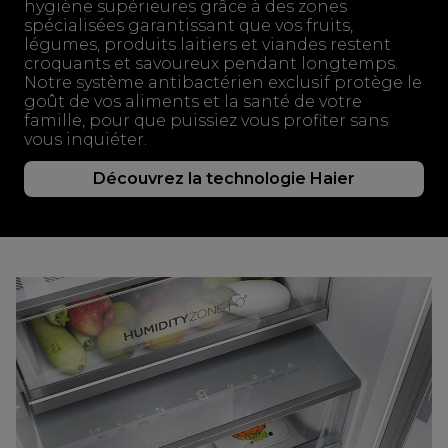
hygiène supérieures grâce à des zones
spécialisées garantissant que vos fruits,
légumes, produits laitiers et viandes restent
croquants et savoureux pendant longtemps.
Notre système antibactérien exclusif protège le
goût de vos aliments et la santé de votre
famille, pour que puissiez vous profiter sans
vous inquiéter.
Découvrez la technologie Haier