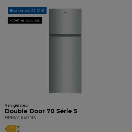
Économisez 99,01 €
-50€ remboursés
Réfrigérateur
Double Door 70 Série 5
HPR5718ENMX