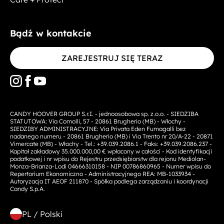
Bądź w kontakcie
ZAREJESTRUJ SIĘ TERAZ
CANDY HOOVER GROUP S.r.I. - jednoosobowa sp. z.o.o. - SIEDZIBA
STATUTOWA: Via Comolli, 57 - 20861 Brugherio (MB) - Włochy -
SIEDZIBY ADMINISTRACYJNE: Via Privata Eden Fumagalli bez
nadanego numeru - 20861 Brugherio (MB) i Via Trento nr 20/A-22 - 20871
Vimercate (MB) - Włochy - Tel.: +39.039.2086.1 - Faks: +39.039.2086.237 -
Kapitał zakładowy 35.000.000,00 € wpłacony w całości - Kod identyfikacji
podatkowej i nr wpisu do Rejestru przedsiębiorstw dla rejonu Mediolan-
Monza-Brianza-Lodi 04666310158 - NIP 00786860965 - Numer wpisu do
Repertorium Ekonomiczno - Administracyjnego REA: MB-1033934 -
Autoryzacja IT AEOF 211870 - Spółka podlega zarządzaniu i koordynacji
Candy S.p.A.
PL / Polski