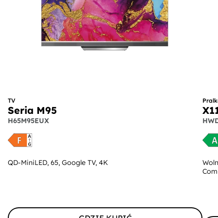
TV
Pralk
Seria M95
X1
H65M95EUX
HWD
QD-MiniLED, 65, Google TV, 4K
Woln
Comb