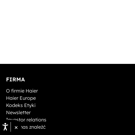
FIRMA
O firmie Haier
Haier Europe
Kodeks Etyki
Newsletter
Investor relations
×
Gdzie nas znaleźć