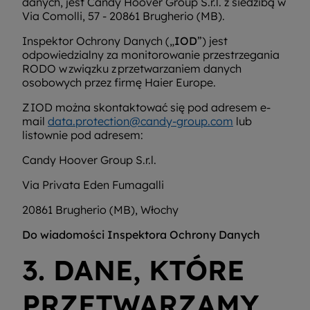
danych, jest Candy Hoover Group S.r.l. z siedzibą w
Via Comolli, 57 - 20861 Brugherio (MB).
Inspektor Ochrony Danych („
IOD
”) jest
odpowiedzialny za monitorowanie przestrzegania
RODO w związku z przetwarzaniem danych
osobowych przez firmę Haier Europe.
Z IOD można skontaktować się pod adresem e-
mail
data.protection@candy-group.com
lub
listownie pod adresem:
Candy Hoover Group S.r.l.
Via Privata Eden Fumagalli
20861 Brugherio (MB), Włochy
Do wiadomości Inspektora Ochrony Danych
3. DANE, KTÓRE
PRZETWARZAMY