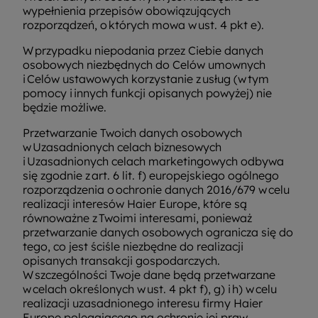
wypełnienia przepisów obowiązujących
rozporządzeń, o których mowa w ust. 4 pkt e).
W przypadku niepodania przez Ciebie danych
osobowych niezbędnych do Celów umownych
i Celów ustawowych korzystanie z usług (w tym
pomocy i innych funkcji opisanych powyżej) nie
będzie możliwe.
Przetwarzanie Twoich danych osobowych
w Uzasadnionych celach biznesowych
i Uzasadnionych celach marketingowych odbywa
się zgodnie z art. 6 lit. f) europejskiego ogólnego
rozporządzenia o ochronie danych 2016/679 w celu
realizacji interesów Haier Europe, które są
równoważne z Twoimi interesami, ponieważ
przetwarzanie danych osobowych ogranicza się do
tego, co jest ściśle niezbędne do realizacji
opisanych transakcji gospodarczych.
W szczególności Twoje dane będą przetwarzane
w celach określonych w ust. 4 pkt f), g) i h) w celu
realizacji uzasadnionego interesu firmy Haier
Europe polegającego na ochronie jej praw,