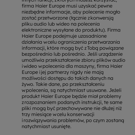
firma Haier Europe musi uzyskać pewne
niezbędne informacje, aby polecenie mogło
zostać przetworzone (łącznie z konwersją
pliku audio lub wideo na polecenia
elektroniczne wysyłane do produktu). Firma
Haier Europe podejmuje uzasadnione
działania w celu ograniczenia przetwarzania
informacji, które mogą być z Tobą powiązane
bezpośrednio lub pośrednio. Jeśli urządzenie
umożliwia przekształcenie zbioru plików audio
i wideo w polecenia dla maszyny, firma Haier
Europe i jej partnerzy nigdy nie mają
możliwości dostępu do takich danych na
żywo. Takie dane, po przekształceniu
w polecenia, są natychmiast usuwane. Jeżeli
produkt Haier Europe będzie miał problemy
z rozpoznaniem podanych instrukcji, te same
pliki mogą być przechowywane nie dłużej niż
trzy miesiące w celu konserwacji
i rozwiązywania problemów, po czym zostaną
natychmiast usunięte.