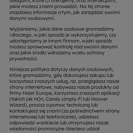
usługami, które Ci oferujemy, oraz interakcjami,
jakie możesz z nami prowadzić. Na tej stronie
znajdziesz informacje o tym, jak zarządzać swoimi
danymi osobowymi.
Wyjaśniamy, jakie dane osobowe gromadzimy
i dlaczego, w jaki sposób je wykorzystujemy, czy
udostępniamy je innym firmom, w jaki sposób
możesz sprawować kontrolę nad swoimi danymi
oraz jakie środki wdrażamy w celu ochrony
prywatności.
Niniejsza polityka dotyczy danych osobowych,
które gromadzimy, gdy dokonujesz zakupu lub
korzystasz z naszych usług, np. przeglądasz nasze
strony internetowe, nabywasz nasze produkty od
firmy Haier Europe, korzystasz z naszych aplikacji
(takich jak hOn, Candy simply-Fi lub Hoover
Wizard), prosisz o pomoc techniczną lub
kontaktujesz się z nami (za pośrednictwem strony
internetowej lub telefonicznie), udzielasz
odpowiedzi w ankiecie lub otrzymujesz nasze
wiadomości promocyjne i bierzesz udział