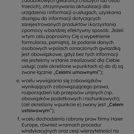
z dodatkowych gwarancji (naszych lub osób
trzecich), otrzymywania aktualizacji dla
urządzenia i informacji o usługach, uzyskania
dostępu do informacji dotyczących
zarejestrowanych produktów i korzystania
z pomocy w bardziej efektywny sposób. Jeżeli
w tym celu poprosimy Cię o wypełnienie
formularza, pamiętaj, że podanie danych
osobowych w polach oznaczonych gwiazdką
jest obowiązkowe, gdyż bez tych informacji
nie jesteśmy w stanie zrealizować dla Ciebie
usługi; (cele określone w punktach a) do d) są
zwane łącznie „
Celami umownymi
”);
w celu wywiązania się z obowiązków
wynikających z obowiązującego prawa,
rozporządzeń lub przepisów unijnych (np.
obowiązków podatkowych i rachunkowych);
(cel określony w punkcie e) zwany jest „
Celem
ustawowym
”);
w celu dochodzenia i obrony praw firmy Haier
Europe, również w ramach procedur
windykacyjnych oraz cesji wierzytelności na