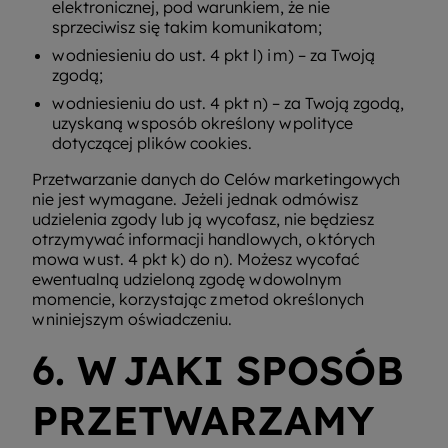
elektronicznej, pod warunkiem, że nie
sprzeciwisz się takim komunikatom;
w odniesieniu do ust. 4 pkt l) i m) – za Twoją
zgodą;
w odniesieniu do ust. 4 pkt n) – za Twoją zgodą,
uzyskaną w sposób określony w polityce
dotyczącej plików cookies.
Przetwarzanie danych do Celów marketingowych
nie jest wymagane. Jeżeli jednak odmówisz
udzielenia zgody lub ją wycofasz, nie będziesz
otrzymywać informacji handlowych, o których
mowa w ust. 4 pkt k) do n). Możesz wycofać
ewentualną udzieloną zgodę w dowolnym
momencie, korzystając z metod określonych
w niniejszym oświadczeniu.
6. W JAKI SPOSÓB
PRZETWARZAMY