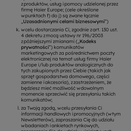
z produktów, usług i pomocy udzielonej przez
firmę Haier Europe; (cele określone
w punktach f) do j) są zwane łącznie
„
Uzasadnionymi celami biznesowymi
”)
w celu dostarczania Ci, zgodnie z art. 130 ust.
4 dekretu z mocą ustawy nr 196/2003
z późniejszymi zmianami („
Kodeks
prywatności
”) komunikatów
marketingowych za pośrednictwem poczty
elektronicznej na temat usług firmy Haier
Europe i/lub produktów analogicznych do
tych zakupionych przez Ciebie (takich jak
sprzęt gospodarstwa domowego, części
zamienne i akcesoria), z zastrzeżeniem, że
będziesz mieć możliwość w dowolnym
momencie sprzeciwić się przesyłaniu takich
komunikatów;
za Twoją zgodą, w celu przesyłania Ci
informacji handlowych i promocyjnych (w tym
Newsletterów), zapraszania Cię do udziału
w badaniach i ankietach rynkowych,