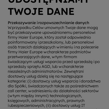
TWOJE DANE
Przekazywanie i rozpowszechnianie danych
W przypadku Celów umownych Twoje dane mogą
być przekazywane upoważnionemu personelowi
firmy Haier Europe, który został odpowiednio
poinformowany i przeszkolony, lub personelowi
osób trzecich działających w imieniu i na polecenie
firmy Haier Europe w charakterze podmiotów
przetwarzających dane, w tym firmom
świadczącym usługi wsparcia przed sprzedażą i po
sprzedaży sprzętu AGD, lub w charakterze
niezależnych administratorów. Zewnętrzni
dostawcy usług dzielą się na następujące
kategorie: (i) dostawcy usług wsparcia i doradztwa
dla Spółki, świadczonych także za pośrednictwem
call center, w odniesieniu do działalności sektorów
(w tym między innymi) technologicznych,
księgowych, administracyjnych, prawnych
i ubezpieczeniowych, (ii) dostawcy usług IT