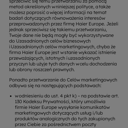
sprzeciwić się temu przetwarzaniu za pomocą
metod określonych w niniejszej polityce, a także
możesz poprosić o więcej informacji na temat
badań dotyczących równoważenia interesów
przeprowadzonych przez firmę Haier Europe. Jeżeli
jednak sprzeciwisz się takiemu przetwarzaniu,
Twoje dane nie będą mogły być wykorzystywane
do Uzasadnionych celów biznesowych
i Uzasadnionych celów marketingowych, chyba że
firma Haier Europe jest w stanie wykazać istnienie
przeważających, istotnych i uzasadnionych
przyczyn lub użyje tych danych w celu dochodzenia
lub obrony roszczeń prawnych.
Ponadto przetwarzanie do Celów marketingowych
odbywa się na następujących podstawach:
w odniesieniu do ust. 4 pkt k) – na podstawie art.
130 Kodeksu Prywatności, który umożliwia
firmie Haier Europe wysyłanie komunikatów
marketingowych dotyczących usług i/lub
produktów analogicznych do tych zakupionych
przez Ciebie za pośrednictwem poczty