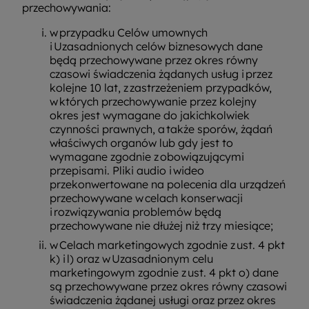
przechowywania:
w przypadku Celów umownych
i Uzasadnionych celów biznesowych dane
będą przechowywane przez okres równy
czasowi świadczenia żądanych usług i przez
kolejne 10 lat, z zastrzeżeniem przypadków,
w których przechowywanie przez kolejny
okres jest wymagane do jakichkolwiek
czynności prawnych, a także sporów, żądań
właściwych organów lub gdy jest to
wymagane zgodnie z obowiązującymi
przepisami. Pliki audio i wideo
przekonwertowane na polecenia dla urządzeń
przechowywane w celach konserwacji
i rozwiązywania problemów będą
przechowywane nie dłużej niż trzy miesiące;
w Celach marketingowych zgodnie z ust. 4 pkt
k) i l) oraz w Uzasadnionym celu
marketingowym zgodnie z ust. 4 pkt o) dane
są przechowywane przez okres równy czasowi
świadczenia żądanej usługi oraz przez okres