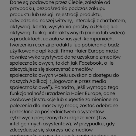
Dane są podawane przez Ciebie, zależnie od
przypadku, bezpośrednio podczas zakupu
produktu lub usługi, rejestracji produktu,
odwiedzania naszej witryny, interakcji z chatbotem,
aktywacji konta, wysyłania prośby o Usługę lub
aktywacji funkcji interaktywnych (audio lub wideo)
w produktach, udziału w naszych kampaniach,
tworzenia recenzji produktu lub pobierania bądź
użytkowania aplikacji; firma Haier Europe może
również wykorzystywać dane uzyskane z mediów
społecznościowych, takich jak Facebook, o ile
zdecydujesz się skorzystać z mediów
społecznościowych w celu uzyskania dostępu do
naszych Aplikacji („logowanie przez media
społecznościowe”). Ponadto, jeśli wymaga tego
funkcjonalność urządzenia Haier Europe, dane
osobowe (instrukcje lub sugestie zamienione na
polecenia dla maszyny) mogą zostać odebrane
i przesłane za pośrednictwem asystentów
cyfrowych połączonych z urządzeniem (tzw.
inteligentnych asystentów). W przypadku, gdy
zdecydujesz się skorzystać z mediów
społecznościowych do uzyskiwania dostępu do