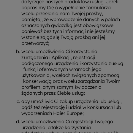
dotyczące naszych produktów i usług. Jeżeli
poprosimy Cię o wypełnienie formularza
w celu przesłania nam Twojej prośby,
pamiętaj, że wprowadzenie danych w polach
oznaczonych gwiazdką jest obowiązkowe,
ponieważ bez tych informacji nie jesteśmy
w stanie zająć się Twoją prośbą ani jej
przetworzyć;
w celu umożliwienia Ci korzystania
z urządzenia i Aplikacji, rejestracji
podłączonego urządzenia i korzystania z usług
i funkcji oferowanych w ramach jego
użytkowania, w celach związanych z pomocą
i konserwacją oraz w celu zarządzania Twoim
profilem, a tym samym świadczenia
żądanych przez Ciebie usług;
aby umożliwić Ci zakup urządzenia lub usługi,
bądź też rejestrację i udział w konkursach lub
wydarzeniach Haier Europe;
w celu umożliwienia Ci rejestracji Twojego
urządzenia, a także korzystania