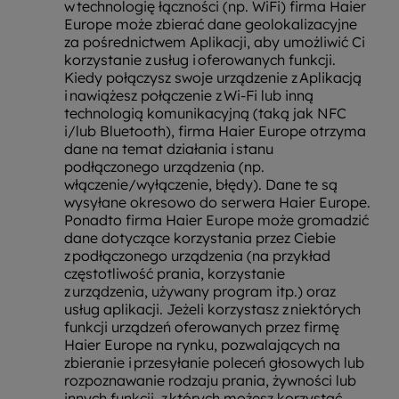
w technologię łączności (np. WiFi) firma Haier
Europe może zbierać dane geolokalizacyjne
za pośrednictwem Aplikacji, aby umożliwić Ci
korzystanie z usług i oferowanych funkcji.
Kiedy połączysz swoje urządzenie z Aplikacją
i nawiążesz połączenie z Wi-Fi lub inną
technologią komunikacyjną (taką jak NFC
i/lub Bluetooth), firma Haier Europe otrzyma
dane na temat działania i stanu
podłączonego urządzenia (np.
włączenie/wyłączenie, błędy). Dane te są
wysyłane okresowo do serwera Haier Europe.
Ponadto firma Haier Europe może gromadzić
dane dotyczące korzystania przez Ciebie
z podłączonego urządzenia (na przykład
częstotliwość prania, korzystanie
z urządzenia, używany program itp.) oraz
usług aplikacji. Jeżeli korzystasz z niektórych
funkcji urządzeń oferowanych przez firmę
Haier Europe na rynku, pozwalających na
zbieranie i przesyłanie poleceń głosowych lub
rozpoznawanie rodzaju prania, żywności lub
innych funkcji, z których możesz korzystać,