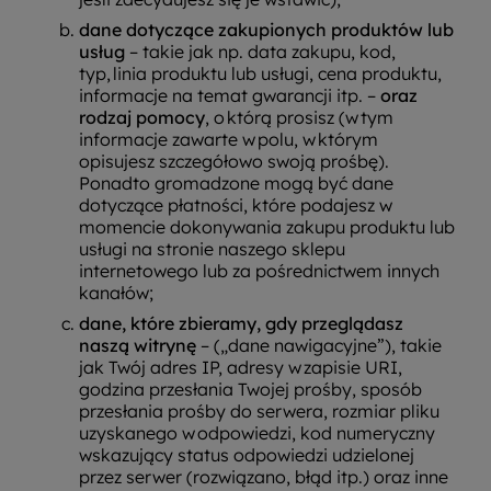
dane dotyczące zakupionych produktów lub
usług
– takie jak np. data zakupu, kod,
typ, linia produktu lub usługi, cena produktu,
informacje na temat gwarancji itp. –
oraz
rodzaj pomocy
, o którą prosisz (w tym
informacje zawarte w polu, w którym
opisujesz szczegółowo swoją prośbę).
Ponadto gromadzone mogą być dane
dotyczące płatności, które podajesz w
momencie dokonywania zakupu produktu lub
usługi na stronie naszego sklepu
internetowego lub za pośrednictwem innych
kanałów;
dane, które zbieramy, gdy przeglądasz
naszą witrynę
– („dane nawigacyjne”), takie
jak Twój adres IP, adresy w zapisie URI,
godzina przesłania Twojej prośby, sposób
przesłania prośby do serwera, rozmiar pliku
uzyskanego w odpowiedzi, kod numeryczny
wskazujący status odpowiedzi udzielonej
przez serwer (rozwiązano, błąd itp.) oraz inne