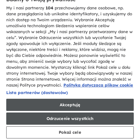
Możesz poprosić o kopię klauzul umownych
My i nasi partnerzy
104
przechowujemy dane osobowe, np.
określonych przez firmę Haier Europe, pisząc na
dane przeglądania lub unikalne identyfikatory, i uzyskujemy do
adres Administratora wskazany w sekcji [O NAS]
nich dostęp na Twoim urządzeniu. Wybranie Akceptuję
niniejszej polityki.
umożliwia technologiom śledzenia wspieranie celów
wskazanych w sekcji „My i nasi partnerzy przetwarzamy dane w
10. JAKIE PRAWA
celu”. Wybranie Odrzucenie wszystkich lub wycofanie Twojej
zgody spowoduje ich wyłączenie. Jeśli moduły śledzące są
PRZYSŁUGUJĄ CI
wyłączone, niektóre treści i reklamy, które widzisz, mogą nie
być dla Ciebie odpowiednie. Możesz ponownie wyświetlić to
menu, aby zmienić swoje wybory lub wycofać zgodę w
NA MOCY
dowolnym momencie. Wystarczy kliknąć link Pokaż cele u dołu
strony internetowej. Twoje wybory będą obowiązywały w naszej
stronie Strona internetowa. Więcej informacji można znaleźć w
PRZEPISÓW I JAK
naszej Polityce prywatności.
Polityka dotyczaca plikow cookie
Lista partnerów (dostawców)
MOŻESZ Z NICH
Akceptuję
SKORZYSTAĆ
Odrzucenie wszystkich
Przepisy prawa dają Ci prawo do kontroli sposobu
Pokaż cele
przetwarzania Twoich danych oraz, w razie