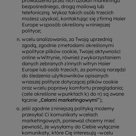
prowadzenia przez nich działań marketingu
bezpośredniego, drogą mailową lub
telefoniczną. Wykaz takich osób trzecich
możesz uzyskać, kontaktując się z firmą Haier
Europe w sposób określony w niniejszej
polityce;
w celu analizowania, za Twoją uprzednią
zgodą, zgodnie z metodami określonymi
w polityce plików cookie, Twojej aktywności
online w Witrynie, również z wykorzystaniem
danych zebranych z innych witryn Haier
Europe lub osób trzecich, za pomocą narzędzi
do śledzenia użytkowników opisanych
w naszej polityce dotyczącej plików cookie
oraz w celu poprawy komfortu przeglądania;
(cele określone w punktach k) do n) są zwane
łącznie „
Celami marketingowymi
”);
jeśli zgodnie z niniejszą polityką możemy
przesyłać Ci komunikaty w celach
marketingowych, ponieważ chcemy mieć
pewność, że wysyłamy do Ciebie wyłącznie
komunikaty, które Cię interesują –w celu