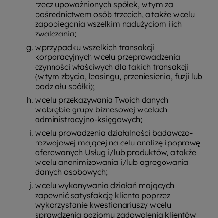
rzecz upoważnionych spółek, w tym za
pośrednictwem osób trzecich, a także w celu
zapobiegania wszelkim nadużyciom i ich
zwalczania;
w przypadku wszelkich transakcji
korporacyjnych w celu przeprowadzenia
czynności właściwych dla takich transakcji
(w tym zbycia, leasingu, przeniesienia, fuzji lub
podziału spółki);
w celu przekazywania Twoich danych
w obrębie grupy biznesowej w celach
administracyjno-księgowych;
w celu prowadzenia działalności badawczo-
rozwojowej mającej na celu analizę i poprawę
oferowanych Usług i/lub produktów, a także
w celu anonimizowania i/lub agregowania
danych osobowych;
w celu wykonywania działań mających
zapewnić satysfakcję klienta poprzez
wykorzystanie kwestionariuszy w celu
sprawdzenia poziomu zadowolenia klientów