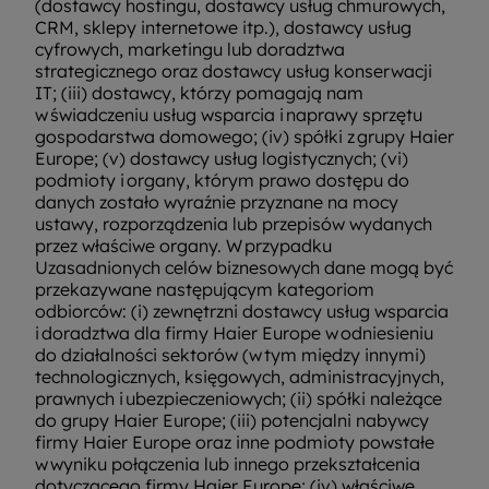
(dostawcy hostingu, dostawcy usług chmurowych,
CRM, sklepy internetowe itp.), dostawcy usług
cyfrowych, marketingu lub doradztwa
strategicznego oraz dostawcy usług konserwacji
IT; (iii) dostawcy, którzy pomagają nam
w świadczeniu usług wsparcia i naprawy sprzętu
gospodarstwa domowego; (iv) spółki z grupy Haier
Europe; (v) dostawcy usług logistycznych; (vi)
podmioty i organy, którym prawo dostępu do
danych zostało wyraźnie przyznane na mocy
ustawy, rozporządzenia lub przepisów wydanych
przez właściwe organy. W przypadku
Uzasadnionych celów biznesowych dane mogą być
przekazywane następującym kategoriom
odbiorców: (i) zewnętrzni dostawcy usług wsparcia
i doradztwa dla firmy Haier Europe w odniesieniu
do działalności sektorów (w tym między innymi)
technologicznych, księgowych, administracyjnych,
prawnych i ubezpieczeniowych; (ii) spółki należące
do grupy Haier Europe; (iii) potencjalni nabywcy
firmy Haier Europe oraz inne podmioty powstałe
w wyniku połączenia lub innego przekształcenia
dotyczącego firmy Haier Europe; (iv) właściwe