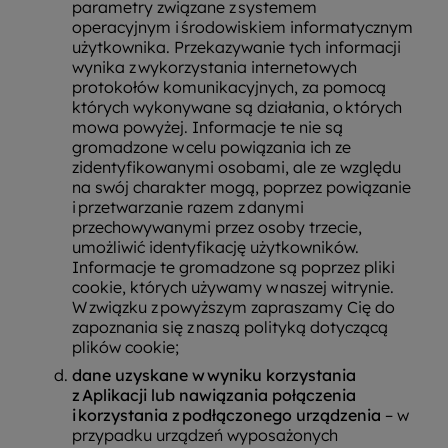
parametry związane z systemem
operacyjnym i środowiskiem informatycznym
użytkownika. Przekazywanie tych informacji
wynika z wykorzystania internetowych
protokołów komunikacyjnych, za pomocą
których wykonywane są działania, o których
mowa powyżej. Informacje te nie są
gromadzone w celu powiązania ich ze
zidentyfikowanymi osobami, ale ze względu
na swój charakter mogą, poprzez powiązanie
i przetwarzanie razem z danymi
przechowywanymi przez osoby trzecie,
umożliwić identyfikację użytkowników.
Informacje te gromadzone są poprzez pliki
cookie, których używamy w naszej witrynie.
W związku z powyższym zapraszamy Cię do
zapoznania się z naszą polityką dotyczącą
plików cookie;
dane uzyskane w wyniku korzystania
z Aplikacji lub nawiązania połączenia
i korzystania z podłączonego urządzenia
– w
przypadku urządzeń wyposażonych