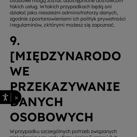
osobowe mogą zostać udostępnione dostawcom
takich usług. W takich przypadkach będą oni
działać jako niezależni administratorzy danych,
zgodnie z postanowieniami ich polityk prywatności
i regulaminów, z którymi możesz się zapoznać.
9.
[MIĘDZYNARODO
WE
PRZEKAZYWANIE
×
DANYCH
OSOBOWYCH
W przypadku szczególnych potrzeb związanych