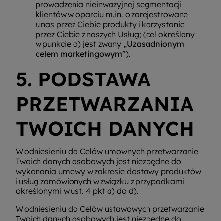
prowadzenia nieinwazyjnej segmentacji
klientów w oparciu m.in. o zarejestrowane
u nas przez Ciebie produkty i korzystanie
przez Ciebie z naszych Usług; (cel określony
w punkcie o) jest zwany „
Uzasadnionym
celem marketingowym
”).
5. PODSTAWA
PRZETWARZANIA
TWOICH DANYCH
W odniesieniu do Celów umownych przetwarzanie
Twoich danych osobowych jest niezbędne do
wykonania umowy w zakresie dostawy produktów
i usług zamówionych w związku z przypadkami
określonymi w ust. 4 pkt a) do d).
W odniesieniu do Celów ustawowych przetwarzanie
Twoich danych osobowych jest niezbędne do