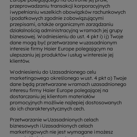
przeprowadzaniu transakcji korporacyjnych
i wypełnianiu wszelkich obowiązków rachunkowych
i podatkowych zgodnie z obowiązującymi
przepisami, a także organicznym zarządzaniu
działalnością administracyjną w ramach jej grupy
biznesowej. W odniesieniu do ust. 4 pkt i) i j) Twoje
dane mogą być przetwarzane w uzasadnionym
interesie firmy Haier Europe polegającym na
ulepszaniu jej produktów i usług w interesie jej
klientów.
W odniesieniu do Uzasadnionego celu
marketingowego określonego w ust. 4 pkt o) Twoje
dane będą przetwarzane w ramach uzasadnionego
interesu firmy Haier Europe polegającej na
dostarczaniu jej klientom materiałów
promocyjnych możliwie najlepiej dostosowanych
do ich charakterystycznych cech.
Przetwarzanie w Uzasadnionych celach
biznesowych i Uzasadnionych celach
marketingowych nie jest wymagane i możesz