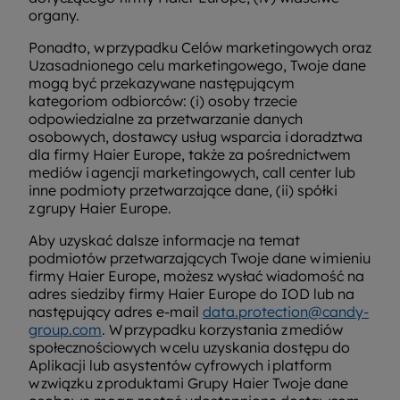
organy.
Ponadto, w przypadku Celów marketingowych oraz
Uzasadnionego celu marketingowego, Twoje dane
mogą być przekazywane następującym
kategoriom odbiorców: (i) osoby trzecie
odpowiedzialne za przetwarzanie danych
osobowych, dostawcy usług wsparcia i doradztwa
dla firmy Haier Europe, także za pośrednictwem
mediów i agencji marketingowych, call center lub
inne podmioty przetwarzające dane, (ii) spółki
z grupy Haier Europe.
Aby uzyskać dalsze informacje na temat
podmiotów przetwarzających Twoje dane w imieniu
firmy Haier Europe, możesz wysłać wiadomość na
adres siedziby firmy Haier Europe do IOD lub na
następujący adres e-mail
data.protection@candy-
group.com
. W przypadku korzystania z mediów
społecznościowych w celu uzyskania dostępu do
Aplikacji lub asystentów cyfrowych i platform
w związku z produktami Grupy Haier Twoje dane