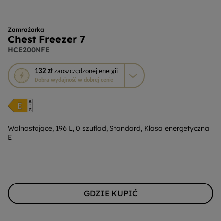
Zamrażarka
Chest Freezer 7
HCE200NFE
To
132 zł
zaoszczędzonej energii
działanie
Dobra wydajność w dobrej cenie
otworzy
narzędzie
do
oszczędzania
energii
Wolnostojące, 196 L, 0 szuflad, Standard, Klasa energetyczna
E
Youreko.
GDZIE KUPIĆ