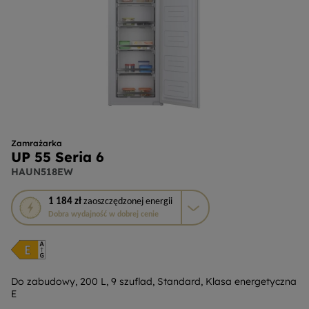
Zamrażarka
UP 55 Seria 6
HAUN518EW
To
1 184 zł
zaoszczędzonej energii
działanie
Dobra wydajność w dobrej cenie
otworzy
narzędzie
do
oszczędzania
energii
Do zabudowy, 200 L, 9 szuflad, Standard, Klasa energetyczna
E
Youreko.