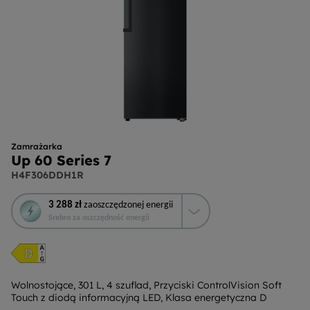
Zamrażarka
Up 60 Series 7
H4F306DDH1R
To
3 288 zł
zaoszczędzonej energii
działanie
Srebro za oszczędność energii
otworzy
narzędzie
do
oszczędzania
energii
Wolnostojące, 301 L, 4 szuflad, Przyciski ControlVision Soft
Touch z diodą informacyjną LED, Klasa energetyczna D
Youreko.