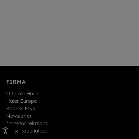
FIRMA
O firmie Haier
Haier Europe
Kodeks Etyki
Newsletter
Investor relations
×
Gdzie nas znaleźć