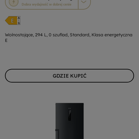
działanie
Dobra wydajność w dobrej cenie
otworzy
narzędzie
do
oszczędzania
energii
Wolnostojące, 294 L, 0 szuflad, Standard, Klasa energetyczna
E
Youreko.
GDZIE KUPIĆ