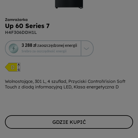
Zamrażarka
Up 60 Series 7
H4F306DDH1L
To
3 288 zł
zaoszczędzonej energii
działanie
Srebro za oszczędność energii
otworzy
narzędzie
do
oszczędzania
energii
Wolnostojące, 301 L, 4 szuflad, Przyciski ControlVision Soft
Touch z diodą informacyjną LED, Klasa energetyczna D
Youreko.
GDZIE KUPIĆ