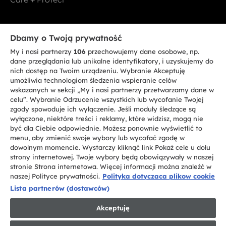
Bądź w kontakcie
Dbamy o Twoją prywatność
My i nasi partnerzy
106
przechowujemy dane osobowe, np.
ZAREJESTRUJ SIĘ TERAZ
dane przeglądania lub unikalne identyfikatory, i uzyskujemy do
nich dostęp na Twoim urządzeniu. Wybranie Akceptuję
umożliwia technologiom śledzenia wspieranie celów
wskazanych w sekcji „My i nasi partnerzy przetwarzamy dane w
celu”. Wybranie Odrzucenie wszystkich lub wycofanie Twojej
zgody spowoduje ich wyłączenie. Jeśli moduły śledzące są
CANDY HOOVER GROUP S.r.I. - jednoosobowa sp. z.o.o. - SIEDZIBA
wyłączone, niektóre treści i reklamy, które widzisz, mogą nie
STATUTOWA: Via Comolli, 57 - 20861 Brugherio (MB) - Włochy -
być dla Ciebie odpowiednie. Możesz ponownie wyświetlić to
SIEDZIBY ADMINISTRACYJNE: Via Privata Eden Fumagalli bez
nadanego numeru - 20861 Brugherio (MB) i Via Trento nr 20/A-22 - 20871
menu, aby zmienić swoje wybory lub wycofać zgodę w
Vimercate (MB) - Włochy - Tel.: +39.039.2086.1 - Faks: +39.039.2086.237 -
dowolnym momencie. Wystarczy kliknąć link Pokaż cele u dołu
Kapitał zakładowy 35.000.000,00 € wpłacony w całości - Kod identyfikacji
strony internetowej. Twoje wybory będą obowiązywały w naszej
podatkowej i nr wpisu do Rejestru przedsiębiorstw dla rejonu Mediolan-
stronie Strona internetowa. Więcej informacji można znaleźć w
Monza-Brianza-Lodi 04666310158 - NIP 00786860965 - Numer wpisu do
Repertorium Ekonomiczno - Administracyjnego REA: MB-1033934 -
naszej Polityce prywatności.
Polityka dotyczaca plikow cookie
Autoryzacja IT AEOF 211870 - Spółka podlega zarządzaniu i koordynacji
Lista partnerów (dostawców)
Candy S.p.A.
Akceptuję
PL / Polski