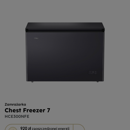
Zamrażarka
Chest Freezer 7
HCE300NFE
To
920 zł
zaoszczędzonej energii