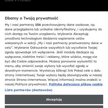
Bądź w kontakcie
Dbamy o Twoją prywatność
My i nasi partnerzy
106
przechowujemy dane osobowe, np.
ZAREJESTRUJ SIĘ TERAZ
dane przeglądania lub unikalne identyfikatory, i uzyskujemy do
nich dostęp na Twoim urządzeniu. Wybranie Akceptuję
umożliwia technologiom śledzenia wspieranie celów
wskazanych w sekcji „My i nasi partnerzy przetwarzamy dane w
celu”. Wybranie Odrzucenie wszystkich lub wycofanie Twojej
zgody spowoduje ich wyłączenie. Jeśli moduły śledzące są
CANDY HOOVER GROUP S.r.I. - jednoosobowa sp. z.o.o. - SIEDZIBA
wyłączone, niektóre treści i reklamy, które widzisz, mogą nie
STATUTOWA: Via Comolli, 57 - 20861 Brugherio (MB) - Włochy -
być dla Ciebie odpowiednie. Możesz ponownie wyświetlić to
SIEDZIBY ADMINISTRACYJNE: Via Privata Eden Fumagalli bez
nadanego numeru - 20861 Brugherio (MB) i Via Trento nr 20/A-22 - 20871
menu, aby zmienić swoje wybory lub wycofać zgodę w
Vimercate (MB) - Włochy - Tel.: +39.039.2086.1 - Faks: +39.039.2086.237 -
dowolnym momencie. Wystarczy kliknąć link Pokaż cele u dołu
Kapitał zakładowy 35.000.000,00 € wpłacony w całości - Kod identyfikacji
strony internetowej. Twoje wybory będą obowiązywały w naszej
podatkowej i nr wpisu do Rejestru przedsiębiorstw dla rejonu Mediolan-
stronie Strona internetowa. Więcej informacji można znaleźć w
Monza-Brianza-Lodi 04666310158 - NIP 00786860965 - Numer wpisu do
Repertorium Ekonomiczno - Administracyjnego REA: MB-1033934 -
naszej Polityce prywatności.
Polityka dotyczaca plikow cookie
Autoryzacja IT AEOF 211870 - Spółka podlega zarządzaniu i koordynacji
Lista partnerów (dostawców)
Candy S.p.A.
Akceptuję
PL / Polski