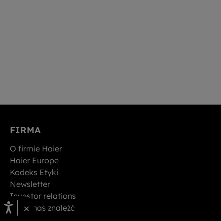
FIRMA
O firmie Haier
Haier Europe
Kodeks Etyki
Newsletter
Investor relations
×
Gdzie nas znaleźć