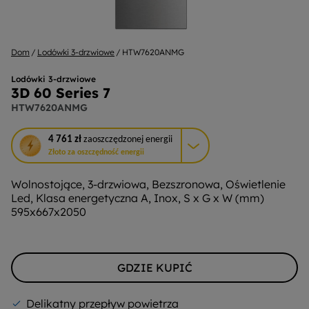
Dom
Lodówki 3-drzwiowe
HTW7620ANMG
Lodówki 3-drzwiowe
3D 60 Series 7
HTW7620ANMG
To
4 761 zł
zaoszczędzonej energii
działanie
Złoto za oszczędność energii
otworzy
narzędzie
Wolnostojące, 3-drzwiowa, Bezszronowa, Oświetlenie
do
Led, Klasa energetyczna A, Inox, S x G x W (mm)
oszczędzania
595x667x2050
energii
Youreko.
GDZIE KUPIĆ
Delikatny przepływ powietrza