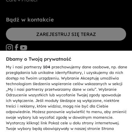
Bądź w kontakcie
ZAREJESTRUJ SIĘ TERAZ
Dbamy o Twoją prywatność
My i nasi partnerzy
104
przechowujemy dane osobowe, np. dane
CANDY HOOVER GROUP S.r.I. - jednoosobowa sp. z.o.o. - SIEDZIBA
STATUTOWA: Via Comolli, 57 - 20861 Brugherio (MB) - Włochy -
przeglądania lub unikalne identyfikatory, i uzyskujemy do nich
SIEDZIBY ADMINISTRACYJNE: Via Privata Eden Fumagalli bez
dostęp na Twoim urządzeniu. Wybranie Akceptuję umożliwia
nadanego numeru - 20861 Brugherio (MB) i Via Trento nr 20/A-22 - 20871
technologiom śledzenia wspieranie celów wskazanych w sekcji
Vimercate (MB) - Włochy - Tel.: +39.039.2086.1 - Faks: +39.039.2086.237 -
Kapitał zakładowy 35.000.000,00 € wpłacony w całości - Kod identyfikacji
„My i nasi partnerzy przetwarzamy dane w celu”. Wybranie
podatkowej i nr wpisu do Rejestru przedsiębiorstw dla rejonu Mediolan-
Odrzucenie wszystkich lub wycofanie Twojej zgody spowoduje
Monza-Brianza-Lodi 04666310158 - NIP 00786860965 - Numer wpisu do
ich wyłączenie. Jeśli moduły śledzące są wyłączone, niektóre
Repertorium Ekonomiczno - Administracyjnego REA: MB-1033934 -
treści i reklamy, które widzisz, mogą nie być dla Ciebie
Autoryzacja IT AEOF 211870 - Spółka podlega zarządzaniu i koordynacji
Candy S.p.A.
odpowiednie. Możesz ponownie wyświetlić to menu, aby zmienić
swoje wybory lub wycofać zgodę w dowolnym momencie.
Wystarczy kliknąć link Pokaż cele u dołu strony internetowej.
PL / Polski
Twoje wybory będą obowiązywały w naszej stronie Strona