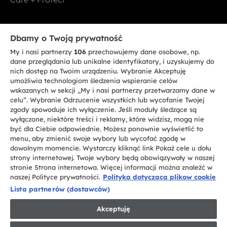
Bądź w kontakcie
Dbamy o Twoją prywatność
My i nasi partnerzy
106
przechowujemy dane osobowe, np.
ZAREJESTRUJ SIĘ TERAZ
dane przeglądania lub unikalne identyfikatory, i uzyskujemy do
nich dostęp na Twoim urządzeniu. Wybranie Akceptuję
umożliwia technologiom śledzenia wspieranie celów
wskazanych w sekcji „My i nasi partnerzy przetwarzamy dane w
celu”. Wybranie Odrzucenie wszystkich lub wycofanie Twojej
zgody spowoduje ich wyłączenie. Jeśli moduły śledzące są
CANDY HOOVER GROUP S.r.I. - jednoosobowa sp. z.o.o. - SIEDZIBA
wyłączone, niektóre treści i reklamy, które widzisz, mogą nie
STATUTOWA: Via Comolli, 57 - 20861 Brugherio (MB) - Włochy -
być dla Ciebie odpowiednie. Możesz ponownie wyświetlić to
SIEDZIBY ADMINISTRACYJNE: Via Privata Eden Fumagalli bez
nadanego numeru - 20861 Brugherio (MB) i Via Trento nr 20/A-22 - 20871
menu, aby zmienić swoje wybory lub wycofać zgodę w
Vimercate (MB) - Włochy - Tel.: +39.039.2086.1 - Faks: +39.039.2086.237 -
dowolnym momencie. Wystarczy kliknąć link Pokaż cele u dołu
Kapitał zakładowy 35.000.000,00 € wpłacony w całości - Kod identyfikacji
strony internetowej. Twoje wybory będą obowiązywały w naszej
podatkowej i nr wpisu do Rejestru przedsiębiorstw dla rejonu Mediolan-
stronie Strona internetowa. Więcej informacji można znaleźć w
Monza-Brianza-Lodi 04666310158 - NIP 00786860965 - Numer wpisu do
Repertorium Ekonomiczno - Administracyjnego REA: MB-1033934 -
naszej Polityce prywatności.
Polityka dotyczaca plikow cookie
Autoryzacja IT AEOF 211870 - Spółka podlega zarządzaniu i koordynacji
Lista partnerów (dostawców)
Candy S.p.A.
Akceptuję
PL / Polski