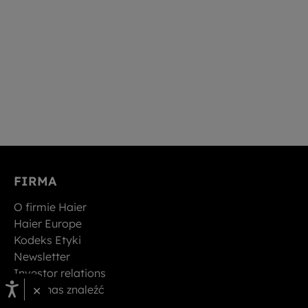
FIRMA
O firmie Haier
Haier Europe
Kodeks Etyki
Newsletter
Investor relations
×
Gdzie nas znaleźć