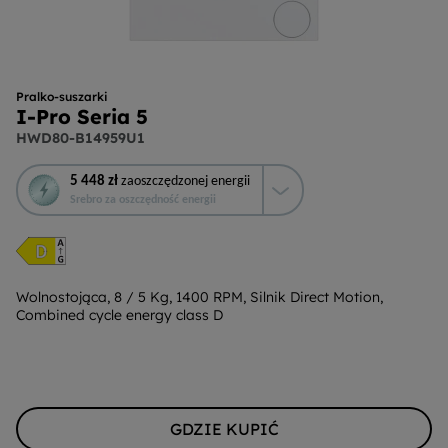
Pralko-suszarki
I-Pro Seria 5
HWD80-B14959U1
To
5 448 zł
zaoszczędzonej energii
działanie
Srebro za oszczędność energii
otworzy
narzędzie
do
oszczędzania
energii
Wolnostojąca, 8 / 5 Kg, 1400 RPM, Silnik Direct Motion,
Combined cycle energy class D
Youreko.
GDZIE KUPIĆ