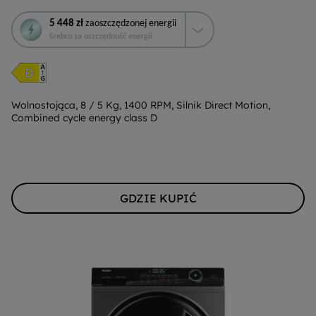
To
5 448 zł
zaoszczędzonej energii
działanie
Srebro za oszczędność energii
otworzy
narzędzie
do
oszczędzania
energii
Wolnostojąca, 8 / 5 Kg, 1400 RPM, Silnik Direct Motion,
Combined cycle energy class D
Youreko.
GDZIE KUPIĆ