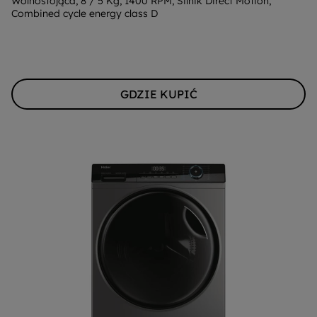
energii
Wolnostojąca, 8 / 5 Kg, 1400 RPM, Silnik Direct Motion,
Combined cycle energy class D
Youreko.
GDZIE KUPIĆ