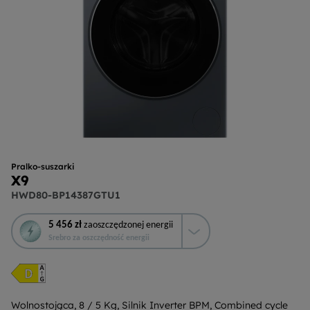
Pralko-suszarki
X9
HWD80-BP14387GTU1
To
5 456 zł
zaoszczędzonej energii
działanie
Srebro za oszczędność energii
otworzy
narzędzie
do
oszczędzania
energii
Wolnostojąca, 8 / 5 Kg, Silnik Inverter BPM, Combined cycle