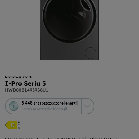
Pralko-suszarki
I-Pro Seria 5
HWD80B14959S8U1
To
5 448 zł
zaoszczędzonej energii
działanie
Srebro za oszczędność energii
otworzy
narzędzie
do
oszczędzania