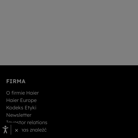
FIRMA
O firmie Haier
Haier Europe
Kodeks Etyki
Newsletter
Investor relations
×
Gdzie nas znaleźć