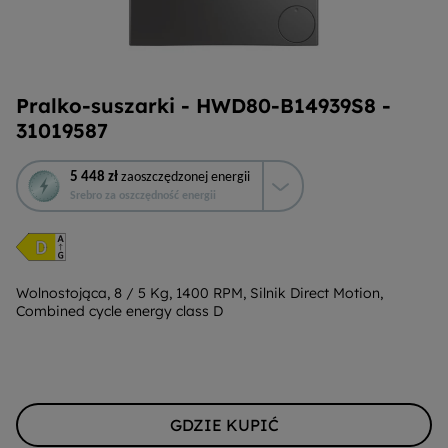
Pralko-suszarki - HWD80-B14939S8 -
31019587
To
5 448 zł
zaoszczędzonej energii
działanie
Srebro za oszczędność energii
otworzy
narzędzie
do
oszczędzania
energii
Wolnostojąca, 8 / 5 Kg, 1400 RPM, Silnik Direct Motion,
Combined cycle energy class D
Youreko.
GDZIE KUPIĆ