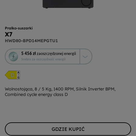
Pralko-suszarki
X7
HWD80-BPD14MEPGTU1
To
5 456 zł
zaoszczędzonej energii
działanie
Srebro za oszczędność energii
otworzy
narzędzie
do
oszczędzania
energii
Wolnostojąca, 8 / 5 Kg, 1400 RPM, Silnik Inverter BPM,
Combined cycle energy class D
Youreko.
GDZIE KUPIĆ