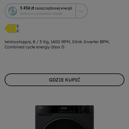
To
5 456 zł
zaoszczędzonej energii
działanie
Srebro za oszczędność energii
otworzy
narzędzie
do
oszczędzania
energii
Wolnostojąca, 8 / 5 Kg, 1400 RPM, Silnik Inverter BPM,
Combined cycle energy class D
Youreko.
GDZIE KUPIĆ