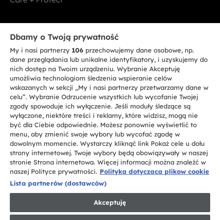
Bądź w kontakcie
Dbamy o Twoją prywatność
My i nasi partnerzy
106
przechowujemy dane osobowe, np.
ZAREJESTRUJ SIĘ TERAZ
dane przeglądania lub unikalne identyfikatory, i uzyskujemy do
nich dostęp na Twoim urządzeniu. Wybranie Akceptuję
umożliwia technologiom śledzenia wspieranie celów
wskazanych w sekcji „My i nasi partnerzy przetwarzamy dane w
celu”. Wybranie Odrzucenie wszystkich lub wycofanie Twojej
zgody spowoduje ich wyłączenie. Jeśli moduły śledzące są
CANDY HOOVER GROUP S.r.I. - jednoosobowa sp. z.o.o. - SIEDZIBA
wyłączone, niektóre treści i reklamy, które widzisz, mogą nie
STATUTOWA: Via Comolli, 57 - 20861 Brugherio (MB) - Włochy -
być dla Ciebie odpowiednie. Możesz ponownie wyświetlić to
SIEDZIBY ADMINISTRACYJNE: Via Privata Eden Fumagalli bez
nadanego numeru - 20861 Brugherio (MB) i Via Trento nr 20/A-22 - 20871
menu, aby zmienić swoje wybory lub wycofać zgodę w
Vimercate (MB) - Włochy - Tel.: +39.039.2086.1 - Faks: +39.039.2086.237 -
dowolnym momencie. Wystarczy kliknąć link Pokaż cele u dołu
Kapitał zakładowy 35.000.000,00 € wpłacony w całości - Kod identyfikacji
strony internetowej. Twoje wybory będą obowiązywały w naszej
podatkowej i nr wpisu do Rejestru przedsiębiorstw dla rejonu Mediolan-
stronie Strona internetowa. Więcej informacji można znaleźć w
Monza-Brianza-Lodi 04666310158 - NIP 00786860965 - Numer wpisu do
Repertorium Ekonomiczno - Administracyjnego REA: MB-1033934 -
naszej Polityce prywatności.
Polityka dotyczaca plikow cookie
Autoryzacja IT AEOF 211870 - Spółka podlega zarządzaniu i koordynacji
Lista partnerów (dostawców)
Candy S.p.A.
Akceptuję
PL / Polski