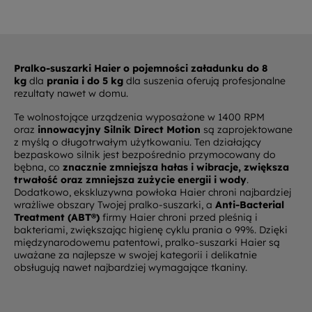
Pralko-suszarki Haier o pojemności załadunku do 8
kg
dla
prania i do 5 kg
dla suszenia oferują profesjonalne
rezultaty nawet w domu.
Te wolnostojące urządzenia wyposażone w 1400 RPM
oraz
innowacyjny Silnik Direct Motion
są zaprojektowane
z myślą o długotrwałym użytkowaniu. Ten działający
bezpaskowo silnik jest bezpośrednio przymocowany do
bębna, co
znacznie zmniejsza hałas i wibracje, zwiększa
trwałość oraz zmniejsza zużycie energii i wody
.
Dodatkowo, ekskluzywna powłoka Haier chroni najbardziej
wrażliwe obszary Twojej pralko-suszarki, a
Anti-Bacterial
Treatment (ABT®)
firmy Haier chroni przed pleśnią i
bakteriami, zwiększając higienę cyklu prania o 99%. Dzięki
międzynarodowemu patentowi, pralko-suszarki Haier są
uważane za najlepsze w swojej kategorii i delikatnie
obsługują nawet najbardziej wymagające tkaniny.