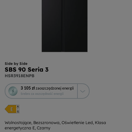
Side by Side
SBS 90 Seria 3
HSR3918ENPB
To
3 105 zł
zaoszczędzonej energii
działanie
Srebro za oszczędność energii
otworzy
narzędzie
do
oszczędzania
energii
Wolnostojące, Bezszronowa, Oświetlenie Led, Klasa
energetyczna E, Czarny
Youreko.