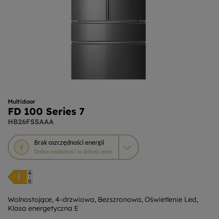
Multidoor
FD 100 Series 7
HB26FSSAAA
To
Brak
oszczędności energii
działanie
Dobra wydajność w dobrej cenie
otworzy
narzędzie
do
oszczędzania
energii
Wolnostojące, 4-drzwiowa, Bezszronowa, Oświetlenie Led,
Klasa energetyczna E
Youreko.