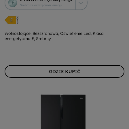
3 105 zł
zaoszczędzonej energii
działanie
Srebro za oszczędność energii
otworzy
narzędzie
do
oszczędzania
energii
Wolnostojące, Bezszronowa, Oświetlenie Led, Klasa
energetyczna E, Srebrny
Youreko.
GDZIE KUPIĆ