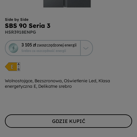
Side by Side
SBS 90 Seria 3
HSR3918ENPG
To
3 105 zł
zaoszczędzonej energii
działanie
Srebro za oszczędność energii
otworzy
narzędzie
do
oszczędzania
energii
Wolnostojące, Bezszronowa, Oświetlenie Led, Klasa
energetyczna E, Delikatne srebro
Youreko.
GDZIE KUPIĆ