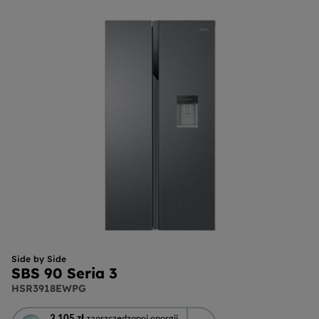
Side by Side
SBS 90 Seria 3
HSR3918EWPG
To