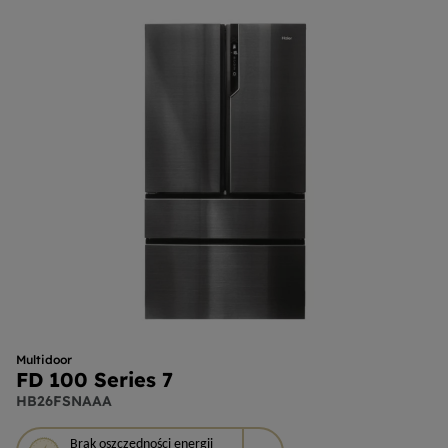
Multidoor
FD 100 Series 7
HB26FSNAAA
To
Brak
oszczędności energii