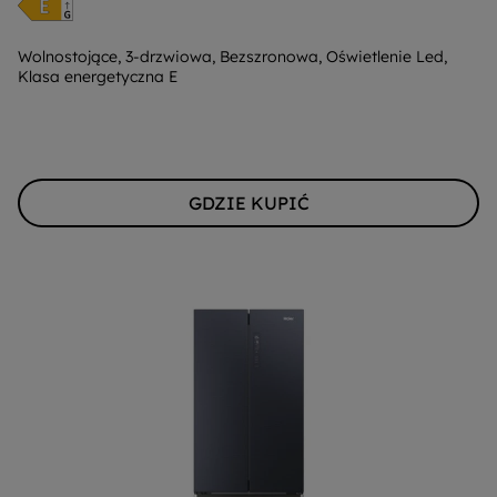
do
oszczędzania
energii
Wolnostojące, 3-drzwiowa, Bezszronowa, Oświetlenie Led,
Klasa energetyczna E
Youreko.
GDZIE KUPIĆ