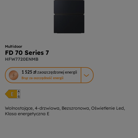
Multidoor
FD 70 Series 7
HFW7720ENMB
To
1 525 zł
zaoszczędzonej energii
działanie
Brąz za oszczędność energii
otworzy
narzędzie
do
oszczędzania
energii
Wolnostojące, 4-drzwiowa, Bezszronowa, Oświetlenie Led,
Klasa energetyczna E
Youreko.