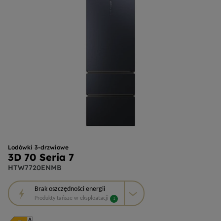
Lodówki 3-drzwiowe
3D 70 Seria 7
HTW7720ENMB
To
Brak
oszczędności energii
działanie
Produkty tańsze w eksploatacji
1
otworzy
narzędzie