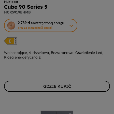
Multidoor
Cube 90 Series 5
HCR5919EHMB
To
2 789 zł
zaoszczędzonej energii
działanie
Brąz za oszczędność energii
otworzy
narzędzie
do
oszczędzania
energii
Wolnostojące, 4-drzwiowa, Bezszronowa, Oświetlenie Led,
Klasa energetyczna E
Youreko.
GDZIE KUPIĆ