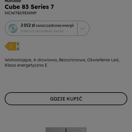
Multidoor
Cube 83 Series 7
HCW7819EHMP
To
3 052 zł
zaoszczędzonej energii
działanie
Srebro za oszczędność energii
otworzy
narzędzie
do
oszczędzania
energii
Wolnostojące, 4-drzwiowa, Bezszronowa, Oświetlenie Led,
Klasa energetyczna E
Youreko.
GDZIE KUPIĆ