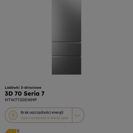
Lodówki 3-drzwiowe
3D 70 Seria 7
HTW7720ENMP
To
Brak
oszczędności energii
działanie
Dobra wydajność w dobrej cenie
otworzy
narzędzie