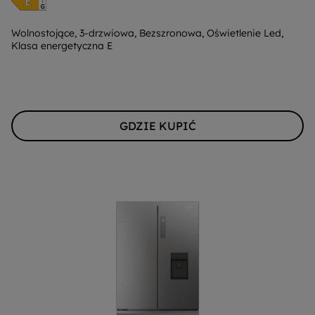
do
oszczędzania
energii
Wolnostojące, 3-drzwiowa, Bezszronowa, Oświetlenie Led,
Klasa energetyczna E
Youreko.
GDZIE KUPIĆ