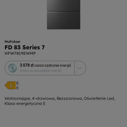
Multidoor
FD 83 Series 7
HFW7819EWMP
To
3 078 zł
zaoszczędzonej energii
działanie
Srebro za oszczędność energii
otworzy
narzędzie
do
oszczędzania
energii
Wolnostojące, 4-drzwiowa, Bezszronowa, Oświetlenie Led,
Klasa energetyczna E
Youreko.