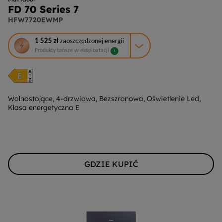
FD 70 Series 7
HFW7720EWMP
To
1 525 zł
zaoszczędzonej energii
działanie
Produkty tańsze w eksploatacji
1
otworzy
narzędzie
do
oszczędzania
energii
Wolnostojące, 4-drzwiowa, Bezszronowa, Oświetlenie Led,
Klasa energetyczna E
Youreko.
GDZIE KUPIĆ