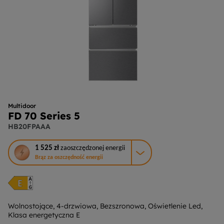
Multidoor
FD 70 Series 5
HB20FPAAA
To
1 525 zł
zaoszczędzonej energii
działanie
Brąz za oszczędność energii
otworzy
narzędzie
do
oszczędzania
energii
Wolnostojące, 4-drzwiowa, Bezszronowa, Oświetlenie Led,
Klasa energetyczna E
Youreko.