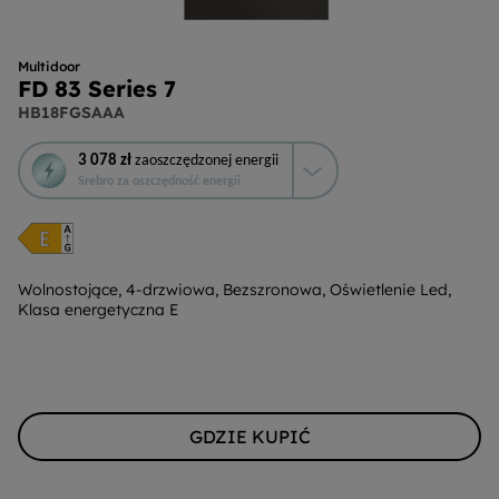
Multidoor
FD 83 Series 7
HB18FGSAAA
To
3 078 zł
zaoszczędzonej energii
działanie
Srebro za oszczędność energii
otworzy
narzędzie
do
oszczędzania
energii
Wolnostojące, 4-drzwiowa, Bezszronowa, Oświetlenie Led,
Klasa energetyczna E
Youreko.
GDZIE KUPIĆ