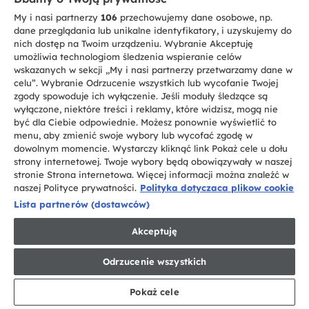
My i nasi partnerzy
106
przechowujemy dane osobowe, np.
dane przeglądania lub unikalne identyfikatory, i uzyskujemy do
nich dostęp na Twoim urządzeniu. Wybranie Akceptuję
umożliwia technologiom śledzenia wspieranie celów
wskazanych w sekcji „My i nasi partnerzy przetwarzamy dane w
celu”. Wybranie Odrzucenie wszystkich lub wycofanie Twojej
zgody spowoduje ich wyłączenie. Jeśli moduły śledzące są
wyłączone, niektóre treści i reklamy, które widzisz, mogą nie
Lodówki 3-drzwiowe
3D 60 Series 5
być dla Ciebie odpowiednie. Możesz ponownie wyświetlić to
menu, aby zmienić swoje wybory lub wycofać zgodę w
HTW 5618CNMG
dowolnym momencie. Wystarczy kliknąć link Pokaż cele u dołu
strony internetowej. Twoje wybory będą obowiązywały w naszej
To
3 367 zł
zaoszczędzonej energii
stronie Strona internetowa. Więcej informacji można znaleźć w
działanie
Srebro za oszczędność energii
naszej Polityce prywatności.
Polityka dotyczaca plikow cookie
otworzy
narzędzie
Lista partnerów (dostawców)
do
Akceptuję
oszczędzania
energii
Wolnostojące, 3-drzwiowa, Bezszronowa, Oświetlenie Led,
Klasa energetyczna C
Youreko.
Odrzucenie wszystkich
Pokaż cele