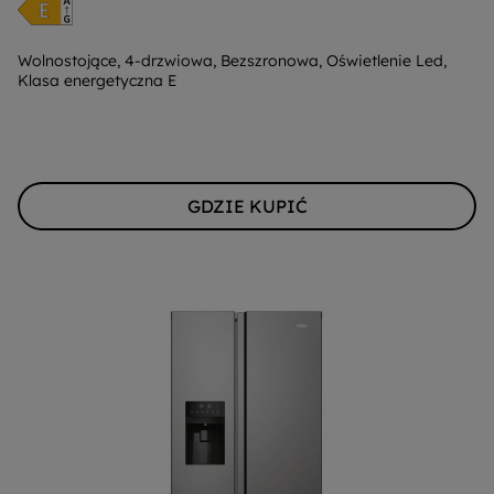
do
oszczędzania
energii
Wolnostojące, 4-drzwiowa, Bezszronowa, Oświetlenie Led,
Klasa energetyczna E
Youreko.
GDZIE KUPIĆ