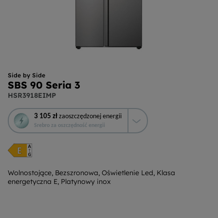
Side by Side
SBS 90 Seria 3
HSR3918EIMP
To
3 105 zł
zaoszczędzonej energii
działanie
Srebro za oszczędność energii
otworzy
narzędzie
do
oszczędzania
energii
Wolnostojące, Bezszronowa, Oświetlenie Led, Klasa
energetyczna E, Platynowy inox
Youreko.