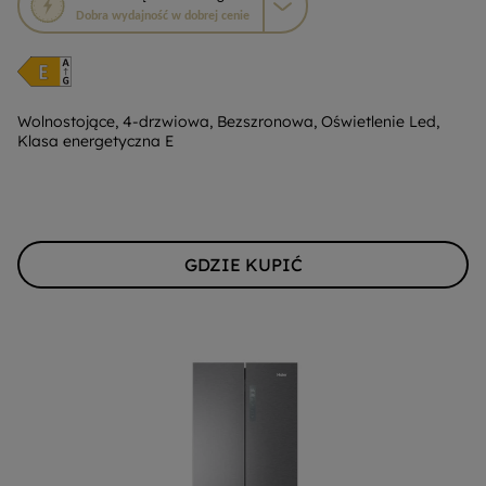
działanie
Dobra wydajność w dobrej cenie
otworzy
narzędzie
do
oszczędzania
energii
Wolnostojące, 4-drzwiowa, Bezszronowa, Oświetlenie Led,
Klasa energetyczna E
Youreko.
GDZIE KUPIĆ