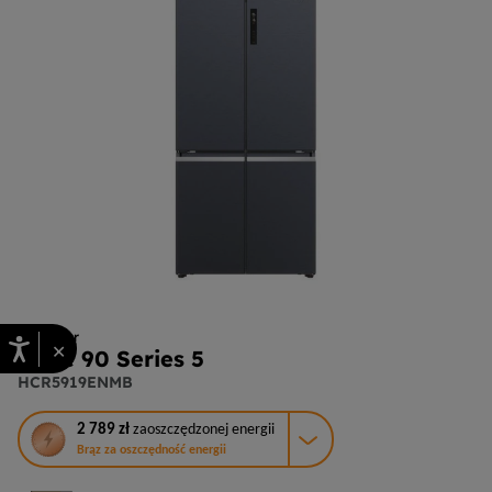
Multidoor
×
Cube 90 Series 5
HCR5919ENMB
To
2 789 zł
zaoszczędzonej energii
działanie
Brąz za oszczędność energii
otworzy
narzędzie