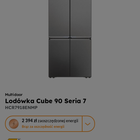
Multidoor
Lodówka Cube 90 Seria 7
HCR7918ENMP
To
2 394 zł
zaoszczędzonej energii
działanie
Brąz za oszczędność energii
otworzy
narzędzie