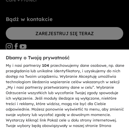
Bądź w kontakcie
ZAREJESTRUJ SIĘ TERAZ
Dbamy o Twoją prywatność
My i nasi partnerzy
104
przechowujemy dane osobowe, np. dane
CANDY HOOVER GROUP S.r.I. - jednoosobowa sp. z.o.o. - SIEDZIBA
STATUTOWA: Via Comolli, 57 - 20861 Brugherio (MB) - Włochy -
przeglądania lub unikalne identyfikatory, i uzyskujemy do nich
SIEDZIBY ADMINISTRACYJNE: Via Privata Eden Fumagalli bez
dostęp na Twoim urządzeniu. Wybranie Akceptuję umożliwia
nadanego numeru - 20861 Brugherio (MB) i Via Trento nr 20/A-22 - 20871
technologiom śledzenia wspieranie celów wskazanych w sekcji
Vimercate (MB) - Włochy - Tel.: +39.039.2086.1 - Faks: +39.039.2086.237 -
Kapitał zakładowy 35.000.000,00 € wpłacony w całości - Kod identyfikacji
„My i nasi partnerzy przetwarzamy dane w celu”. Wybranie
podatkowej i nr wpisu do Rejestru przedsiębiorstw dla rejonu Mediolan-
Odrzucenie wszystkich lub wycofanie Twojej zgody spowoduje
Monza-Brianza-Lodi 04666310158 - NIP 00786860965 - Numer wpisu do
ich wyłączenie. Jeśli moduły śledzące są wyłączone, niektóre
Repertorium Ekonomiczno - Administracyjnego REA: MB-1033934 -
treści i reklamy, które widzisz, mogą nie być dla Ciebie
Autoryzacja IT AEOF 211870 - Spółka podlega zarządzaniu i koordynacji
Candy S.p.A.
odpowiednie. Możesz ponownie wyświetlić to menu, aby zmienić
swoje wybory lub wycofać zgodę w dowolnym momencie.
Wystarczy kliknąć link Pokaż cele u dołu strony internetowej.
PL / Polski
Twoje wybory będą obowiązywały w naszej stronie Strona