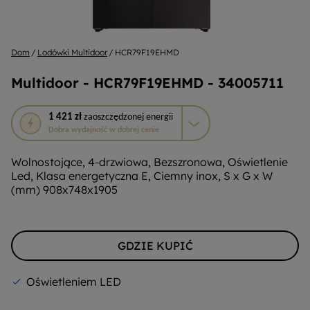
Dom
Lodówki Multidoor
HCR79F19EHMD
Multidoor - HCR79F19EHMD - 34005711
To
1 421 zł
zaoszczędzonej energii
działanie
Dobra wydajność w dobrej cenie
otworzy
narzędzie
Wolnostojące, 4-drzwiowa, Bezszronowa, Oświetlenie
do
Led, Klasa energetyczna E, Ciemny inox, S x G x W
oszczędzania
(mm) 908x748x1905
energii
Youreko.
GDZIE KUPIĆ
Oświetleniem LED