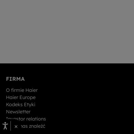
FIRMA
O firmie Haier
Haier Europe
Kodeks Etyki
Newsletter
Investor relations
×
Gdzie nas znaleźć