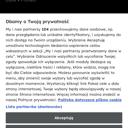
Bądź w kontakcie
Dbamy o Twoją prywatność
My i nasi partnerzy
104
przechowujemy dane osobowe, np.
ZAREJESTRUJ SIĘ TERAZ
dane przeglądania lub unikalne identyfikatory, i uzyskujemy do
nich dostęp na Twoim urządzeniu. Wybranie Akceptuję
umożliwia technologiom śledzenia wspieranie celów
wskazanych w sekcji „My i nasi partnerzy przetwarzamy dane w
celu”. Wybranie Odrzucenie wszystkich lub wycofanie Twojej
zgody spowoduje ich wyłączenie. Jeśli moduły śledzące są
CANDY HOOVER GROUP S.r.I. - jednoosobowa sp. z.o.o. - SIEDZIBA
wyłączone, niektóre treści i reklamy, które widzisz, mogą nie
STATUTOWA: Via Comolli, 57 - 20861 Brugherio (MB) - Włochy -
być dla Ciebie odpowiednie. Możesz ponownie wyświetlić to
SIEDZIBY ADMINISTRACYJNE: Via Privata Eden Fumagalli bez
nadanego numeru - 20861 Brugherio (MB) i Via Trento nr 20/A-22 - 20871
menu, aby zmienić swoje wybory lub wycofać zgodę w
Vimercate (MB) - Włochy - Tel.: +39.039.2086.1 - Faks: +39.039.2086.237 -
dowolnym momencie. Wystarczy kliknąć link Pokaż cele u dołu
Kapitał zakładowy 35.000.000,00 € wpłacony w całości - Kod identyfikacji
strony internetowej. Twoje wybory będą obowiązywały w naszej
podatkowej i nr wpisu do Rejestru przedsiębiorstw dla rejonu Mediolan-
stronie Strona internetowa. Więcej informacji można znaleźć w
Monza-Brianza-Lodi 04666310158 - NIP 00786860965 - Numer wpisu do
Repertorium Ekonomiczno - Administracyjnego REA: MB-1033934 -
naszej Polityce prywatności.
Polityka dotyczaca plikow cookie
Autoryzacja IT AEOF 211870 - Spółka podlega zarządzaniu i koordynacji
Lista partnerów (dostawców)
Candy S.p.A.
Akceptuję
PL / Polski