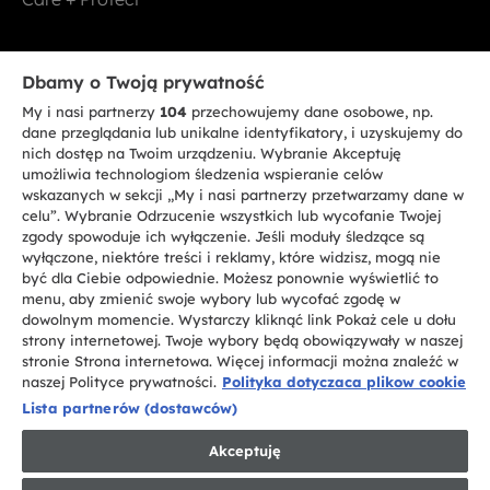
Bądź w kontakcie
Dbamy o Twoją prywatność
My i nasi partnerzy
104
przechowujemy dane osobowe, np.
ZAREJESTRUJ SIĘ TERAZ
dane przeglądania lub unikalne identyfikatory, i uzyskujemy do
nich dostęp na Twoim urządzeniu. Wybranie Akceptuję
umożliwia technologiom śledzenia wspieranie celów
wskazanych w sekcji „My i nasi partnerzy przetwarzamy dane w
celu”. Wybranie Odrzucenie wszystkich lub wycofanie Twojej
zgody spowoduje ich wyłączenie. Jeśli moduły śledzące są
CANDY HOOVER GROUP S.r.I. - jednoosobowa sp. z.o.o. - SIEDZIBA
wyłączone, niektóre treści i reklamy, które widzisz, mogą nie
STATUTOWA: Via Comolli, 57 - 20861 Brugherio (MB) - Włochy -
być dla Ciebie odpowiednie. Możesz ponownie wyświetlić to
SIEDZIBY ADMINISTRACYJNE: Via Privata Eden Fumagalli bez
nadanego numeru - 20861 Brugherio (MB) i Via Trento nr 20/A-22 - 20871
menu, aby zmienić swoje wybory lub wycofać zgodę w
Vimercate (MB) - Włochy - Tel.: +39.039.2086.1 - Faks: +39.039.2086.237 -
dowolnym momencie. Wystarczy kliknąć link Pokaż cele u dołu
Kapitał zakładowy 35.000.000,00 € wpłacony w całości - Kod identyfikacji
strony internetowej. Twoje wybory będą obowiązywały w naszej
podatkowej i nr wpisu do Rejestru przedsiębiorstw dla rejonu Mediolan-
stronie Strona internetowa. Więcej informacji można znaleźć w
Monza-Brianza-Lodi 04666310158 - NIP 00786860965 - Numer wpisu do
Repertorium Ekonomiczno - Administracyjnego REA: MB-1033934 -
naszej Polityce prywatności.
Polityka dotyczaca plikow cookie
Autoryzacja IT AEOF 211870 - Spółka podlega zarządzaniu i koordynacji
Lista partnerów (dostawców)
Candy S.p.A.
Akceptuję
PL / Polski