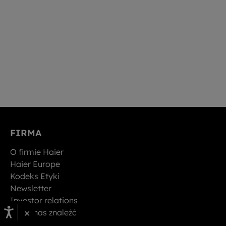
FIRMA
O firmie Haier
Haier Europe
Kodeks Etyki
Newsletter
Investor relations
×
Gdzie nas znaleźć