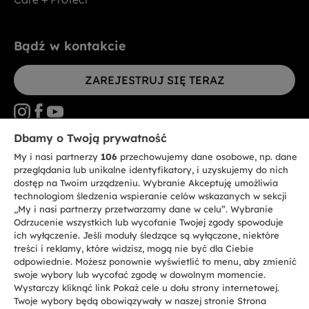
Bądź w kontakcie
ZAREJESTRUJ SIĘ TERAZ
Dbamy o Twoją prywatność
My i nasi partnerzy
106
przechowujemy dane osobowe, np. dane
CANDY HOOVER GROUP S.r.I. - jednoosobowa sp. z.o.o. - SIEDZIBA
STATUTOWA: Via Comolli, 57 - 20861 Brugherio (MB) - Włochy -
przeglądania lub unikalne identyfikatory, i uzyskujemy do nich
SIEDZIBY ADMINISTRACYJNE: Via Privata Eden Fumagalli bez
dostęp na Twoim urządzeniu. Wybranie Akceptuję umożliwia
nadanego numeru - 20861 Brugherio (MB) i Via Trento nr 20/A-22 - 20871
technologiom śledzenia wspieranie celów wskazanych w sekcji
Vimercate (MB) - Włochy - Tel.: +39.039.2086.1 - Faks: +39.039.2086.237 -
Kapitał zakładowy 35.000.000,00 € wpłacony w całości - Kod identyfikacji
„My i nasi partnerzy przetwarzamy dane w celu”. Wybranie
podatkowej i nr wpisu do Rejestru przedsiębiorstw dla rejonu Mediolan-
Odrzucenie wszystkich lub wycofanie Twojej zgody spowoduje
Monza-Brianza-Lodi 04666310158 - NIP 00786860965 - Numer wpisu do
ich wyłączenie. Jeśli moduły śledzące są wyłączone, niektóre
Repertorium Ekonomiczno - Administracyjnego REA: MB-1033934 -
treści i reklamy, które widzisz, mogą nie być dla Ciebie
Autoryzacja IT AEOF 211870 - Spółka podlega zarządzaniu i koordynacji
Candy S.p.A.
odpowiednie. Możesz ponownie wyświetlić to menu, aby zmienić
swoje wybory lub wycofać zgodę w dowolnym momencie.
Wystarczy kliknąć link Pokaż cele u dołu strony internetowej.
PL / Polski
Twoje wybory będą obowiązywały w naszej stronie Strona