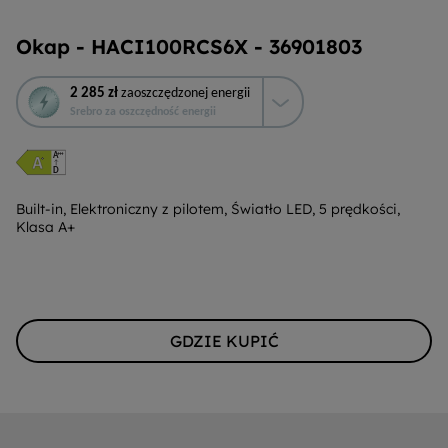
Okap - HACI100RCS6X - 36901803
To
2 285 zł
zaoszczędzonej energii
działanie
Srebro za oszczędność energii
otworzy
narzędzie
do
oszczędzania
energii
Built-in, Elektroniczny z pilotem, Światło LED, 5 prędkości,
Klasa A+
Youreko.
GDZIE KUPIĆ