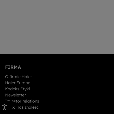
FIRMA
O firmie Haier
Haier Europe
Kodeks Etyki
Newsletter
Investor relations
×
Gdzie nas znaleźć