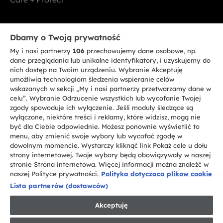
Bądź w kontakcie
Dbamy o Twoją prywatność
My i nasi partnerzy
106
przechowujemy dane osobowe, np.
ZAREJESTRUJ SIĘ TERAZ
dane przeglądania lub unikalne identyfikatory, i uzyskujemy do
nich dostęp na Twoim urządzeniu. Wybranie Akceptuję
umożliwia technologiom śledzenia wspieranie celów
wskazanych w sekcji „My i nasi partnerzy przetwarzamy dane w
celu”. Wybranie Odrzucenie wszystkich lub wycofanie Twojej
zgody spowoduje ich wyłączenie. Jeśli moduły śledzące są
CANDY HOOVER GROUP S.r.I. - jednoosobowa sp. z.o.o. - SIEDZIBA
wyłączone, niektóre treści i reklamy, które widzisz, mogą nie
STATUTOWA: Via Comolli, 57 - 20861 Brugherio (MB) - Włochy -
być dla Ciebie odpowiednie. Możesz ponownie wyświetlić to
SIEDZIBY ADMINISTRACYJNE: Via Privata Eden Fumagalli bez
nadanego numeru - 20861 Brugherio (MB) i Via Trento nr 20/A-22 - 20871
menu, aby zmienić swoje wybory lub wycofać zgodę w
Vimercate (MB) - Włochy - Tel.: +39.039.2086.1 - Faks: +39.039.2086.237 -
dowolnym momencie. Wystarczy kliknąć link Pokaż cele u dołu
Kapitał zakładowy 35.000.000,00 € wpłacony w całości - Kod identyfikacji
strony internetowej. Twoje wybory będą obowiązywały w naszej
podatkowej i nr wpisu do Rejestru przedsiębiorstw dla rejonu Mediolan-
stronie Strona internetowa. Więcej informacji można znaleźć w
Monza-Brianza-Lodi 04666310158 - NIP 00786860965 - Numer wpisu do
Repertorium Ekonomiczno - Administracyjnego REA: MB-1033934 -
naszej Polityce prywatności.
Polityka dotyczaca plikow cookie
Autoryzacja IT AEOF 211870 - Spółka podlega zarządzaniu i koordynacji
Lista partnerów (dostawców)
Candy S.p.A.
Akceptuję
PL / Polski