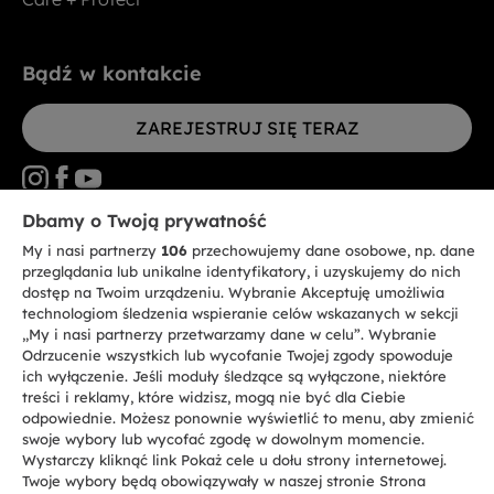
Bądź w kontakcie
ZAREJESTRUJ SIĘ TERAZ
Dbamy o Twoją prywatność
My i nasi partnerzy
106
przechowujemy dane osobowe, np. dane
CANDY HOOVER GROUP S.r.I. - jednoosobowa sp. z.o.o. - SIEDZIBA
STATUTOWA: Via Comolli, 57 - 20861 Brugherio (MB) - Włochy -
przeglądania lub unikalne identyfikatory, i uzyskujemy do nich
SIEDZIBY ADMINISTRACYJNE: Via Privata Eden Fumagalli bez
dostęp na Twoim urządzeniu. Wybranie Akceptuję umożliwia
nadanego numeru - 20861 Brugherio (MB) i Via Trento nr 20/A-22 - 20871
technologiom śledzenia wspieranie celów wskazanych w sekcji
Vimercate (MB) - Włochy - Tel.: +39.039.2086.1 - Faks: +39.039.2086.237 -
Kapitał zakładowy 35.000.000,00 € wpłacony w całości - Kod identyfikacji
„My i nasi partnerzy przetwarzamy dane w celu”. Wybranie
podatkowej i nr wpisu do Rejestru przedsiębiorstw dla rejonu Mediolan-
Odrzucenie wszystkich lub wycofanie Twojej zgody spowoduje
Monza-Brianza-Lodi 04666310158 - NIP 00786860965 - Numer wpisu do
ich wyłączenie. Jeśli moduły śledzące są wyłączone, niektóre
Repertorium Ekonomiczno - Administracyjnego REA: MB-1033934 -
treści i reklamy, które widzisz, mogą nie być dla Ciebie
Autoryzacja IT AEOF 211870 - Spółka podlega zarządzaniu i koordynacji
Candy S.p.A.
odpowiednie. Możesz ponownie wyświetlić to menu, aby zmienić
swoje wybory lub wycofać zgodę w dowolnym momencie.
Wystarczy kliknąć link Pokaż cele u dołu strony internetowej.
PL / Polski
Twoje wybory będą obowiązywały w naszej stronie Strona