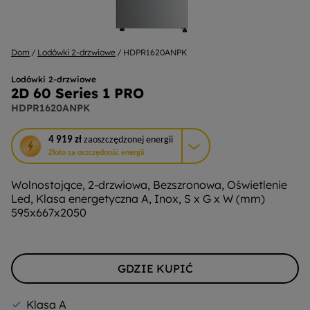
Dom
Lodówki 2-drzwiowe
HDPR1620ANPK
Lodówki 2-drzwiowe
2D 60 Series 1 PRO
HDPR1620ANPK
To
4 919 zł
zaoszczędzonej energii
działanie
Złoto za oszczędność energii
otworzy
narzędzie
Wolnostojące, 2-drzwiowa, Bezszronowa, Oświetlenie
do
Led, Klasa energetyczna A, Inox, S x G x W (mm)
oszczędzania
595x667x2050
energii
Youreko.
GDZIE KUPIĆ
Klasa A