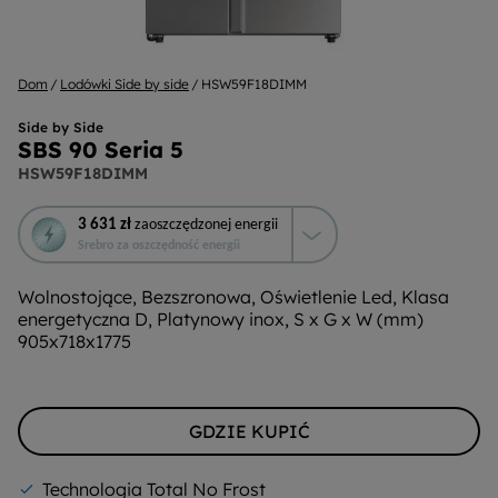
Dom
Lodówki Side by side
HSW59F18DIMM
Side by Side
SBS 90 Seria 5
HSW59F18DIMM
To
3 631 zł
zaoszczędzonej energii
działanie
Srebro za oszczędność energii
otworzy
narzędzie
Wolnostojące, Bezszronowa, Oświetlenie Led, Klasa
do
energetyczna D, Platynowy inox, S x G x W (mm)
oszczędzania
905x718x1775
energii
Youreko.
GDZIE KUPIĆ
Technologia Total No Frost