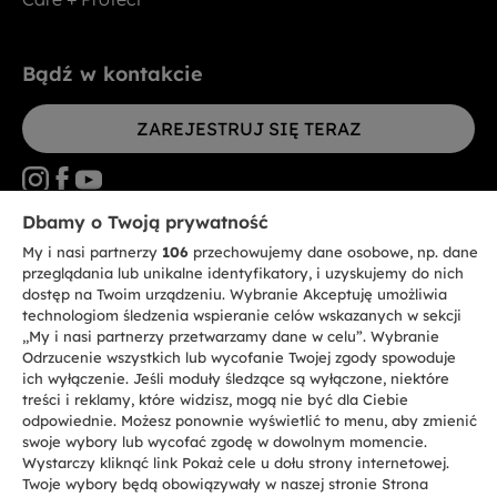
Bądź w kontakcie
ZAREJESTRUJ SIĘ TERAZ
Dbamy o Twoją prywatność
My i nasi partnerzy
106
przechowujemy dane osobowe, np. dane
CANDY HOOVER GROUP S.r.I. - jednoosobowa sp. z.o.o. - SIEDZIBA
STATUTOWA: Via Comolli, 57 - 20861 Brugherio (MB) - Włochy -
przeglądania lub unikalne identyfikatory, i uzyskujemy do nich
SIEDZIBY ADMINISTRACYJNE: Via Privata Eden Fumagalli bez
dostęp na Twoim urządzeniu. Wybranie Akceptuję umożliwia
nadanego numeru - 20861 Brugherio (MB) i Via Trento nr 20/A-22 - 20871
technologiom śledzenia wspieranie celów wskazanych w sekcji
Vimercate (MB) - Włochy - Tel.: +39.039.2086.1 - Faks: +39.039.2086.237 -
Kapitał zakładowy 35.000.000,00 € wpłacony w całości - Kod identyfikacji
„My i nasi partnerzy przetwarzamy dane w celu”. Wybranie
podatkowej i nr wpisu do Rejestru przedsiębiorstw dla rejonu Mediolan-
Odrzucenie wszystkich lub wycofanie Twojej zgody spowoduje
Monza-Brianza-Lodi 04666310158 - NIP 00786860965 - Numer wpisu do
ich wyłączenie. Jeśli moduły śledzące są wyłączone, niektóre
Repertorium Ekonomiczno - Administracyjnego REA: MB-1033934 -
treści i reklamy, które widzisz, mogą nie być dla Ciebie
Autoryzacja IT AEOF 211870 - Spółka podlega zarządzaniu i koordynacji
Candy S.p.A.
odpowiednie. Możesz ponownie wyświetlić to menu, aby zmienić
swoje wybory lub wycofać zgodę w dowolnym momencie.
Wystarczy kliknąć link Pokaż cele u dołu strony internetowej.
PL / Polski
Twoje wybory będą obowiązywały w naszej stronie Strona