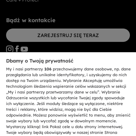
Bądź w kontakcie
ZAREJESTRUJ SIĘ TERAZ
Dbamy o Twoją prywatność
My i nasi partnerzy
106
przechowujemy dane osobowe, np. dane
CANDY HOOVER GROUP S.r.I. - jednoosobowa sp. z.o.o. - SIEDZIBA
STATUTOWA: Via Comolli, 57 - 20861 Brugherio (MB) - Włochy -
przeglądania lub unikalne identyfikatory, i uzyskujemy do nich
SIEDZIBY ADMINISTRACYJNE: Via Privata Eden Fumagalli bez
dostęp na Twoim urządzeniu. Wybranie Akceptuję umożliwia
nadanego numeru - 20861 Brugherio (MB) i Via Trento nr 20/A-22 - 20871
technologiom śledzenia wspieranie celów wskazanych w sekcji
Vimercate (MB) - Włochy - Tel.: +39.039.2086.1 - Faks: +39.039.2086.237 -
Kapitał zakładowy 35.000.000,00 € wpłacony w całości - Kod identyfikacji
„My i nasi partnerzy przetwarzamy dane w celu”. Wybranie
podatkowej i nr wpisu do Rejestru przedsiębiorstw dla rejonu Mediolan-
Odrzucenie wszystkich lub wycofanie Twojej zgody spowoduje
Monza-Brianza-Lodi 04666310158 - NIP 00786860965 - Numer wpisu do
ich wyłączenie. Jeśli moduły śledzące są wyłączone, niektóre
Repertorium Ekonomiczno - Administracyjnego REA: MB-1033934 -
treści i reklamy, które widzisz, mogą nie być dla Ciebie
Autoryzacja IT AEOF 211870 - Spółka podlega zarządzaniu i koordynacji
Candy S.p.A.
odpowiednie. Możesz ponownie wyświetlić to menu, aby zmienić
swoje wybory lub wycofać zgodę w dowolnym momencie.
Wystarczy kliknąć link Pokaż cele u dołu strony internetowej.
PL / Polski
Twoje wybory będą obowiązywały w naszej stronie Strona