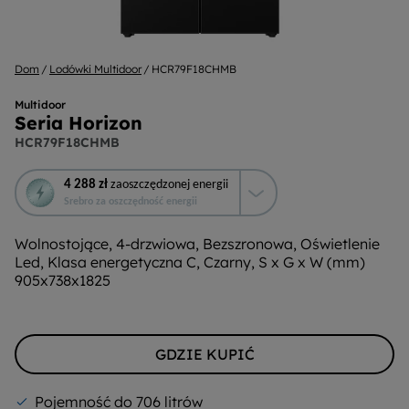
Dom
Lodówki Multidoor
HCR79F18CHMB
Multidoor
Seria Horizon
HCR79F18CHMB
To
4 288 zł
zaoszczędzonej energii
działanie
Srebro za oszczędność energii
otworzy
narzędzie
Wolnostojące, 4-drzwiowa, Bezszronowa, Oświetlenie
do
Led, Klasa energetyczna C, Czarny, S x G x W (mm)
oszczędzania
905x738x1825
energii
Youreko.
GDZIE KUPIĆ
Pojemność do 706 litrów