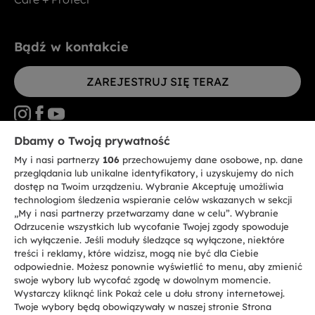
Bądź w kontakcie
ZAREJESTRUJ SIĘ TERAZ
Dbamy o Twoją prywatność
My i nasi partnerzy
106
przechowujemy dane osobowe, np. dane
CANDY HOOVER GROUP S.r.I. - jednoosobowa sp. z.o.o. - SIEDZIBA
STATUTOWA: Via Comolli, 57 - 20861 Brugherio (MB) - Włochy -
przeglądania lub unikalne identyfikatory, i uzyskujemy do nich
SIEDZIBY ADMINISTRACYJNE: Via Privata Eden Fumagalli bez
dostęp na Twoim urządzeniu. Wybranie Akceptuję umożliwia
nadanego numeru - 20861 Brugherio (MB) i Via Trento nr 20/A-22 - 20871
technologiom śledzenia wspieranie celów wskazanych w sekcji
Vimercate (MB) - Włochy - Tel.: +39.039.2086.1 - Faks: +39.039.2086.237 -
Kapitał zakładowy 35.000.000,00 € wpłacony w całości - Kod identyfikacji
„My i nasi partnerzy przetwarzamy dane w celu”. Wybranie
podatkowej i nr wpisu do Rejestru przedsiębiorstw dla rejonu Mediolan-
Odrzucenie wszystkich lub wycofanie Twojej zgody spowoduje
Monza-Brianza-Lodi 04666310158 - NIP 00786860965 - Numer wpisu do
ich wyłączenie. Jeśli moduły śledzące są wyłączone, niektóre
Repertorium Ekonomiczno - Administracyjnego REA: MB-1033934 -
treści i reklamy, które widzisz, mogą nie być dla Ciebie
Autoryzacja IT AEOF 211870 - Spółka podlega zarządzaniu i koordynacji
Candy S.p.A.
odpowiednie. Możesz ponownie wyświetlić to menu, aby zmienić
swoje wybory lub wycofać zgodę w dowolnym momencie.
Wystarczy kliknąć link Pokaż cele u dołu strony internetowej.
PL / Polski
Twoje wybory będą obowiązywały w naszej stronie Strona