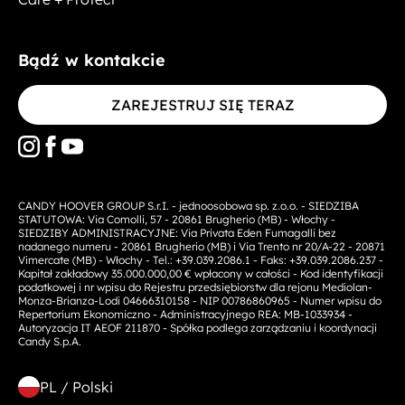
Bądź w kontakcie
ZAREJESTRUJ SIĘ TERAZ
CANDY HOOVER GROUP S.r.I. - jednoosobowa sp. z.o.o. - SIEDZIBA
STATUTOWA: Via Comolli, 57 - 20861 Brugherio (MB) - Włochy -
SIEDZIBY ADMINISTRACYJNE: Via Privata Eden Fumagalli bez
nadanego numeru - 20861 Brugherio (MB) i Via Trento nr 20/A-22 - 20871
Vimercate (MB) - Włochy - Tel.: +39.039.2086.1 - Faks: +39.039.2086.237 -
Kapitał zakładowy 35.000.000,00 € wpłacony w całości - Kod identyfikacji
podatkowej i nr wpisu do Rejestru przedsiębiorstw dla rejonu Mediolan-
Monza-Brianza-Lodi 04666310158 - NIP 00786860965 - Numer wpisu do
Repertorium Ekonomiczno - Administracyjnego REA: MB-1033934 -
Autoryzacja IT AEOF 211870 - Spółka podlega zarządzaniu i koordynacji
Candy S.p.A.
PL / Polski