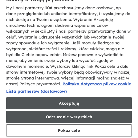
My i nasi partnerzy
106
przechowujemy dane osobowe, np.
dane przeglądania lub unikalne identyfikatory, i uzyskujemy do
nich dostęp na Twoim urządzeniu. Wybranie Akceptuję
umożliwia technologiom śledzenia wspieranie celów
wskazanych w sekcji „My i nasi partnerzy przetwarzamy dane w
Pralko-suszarki - HWDQ90B416FWB-S -
celu”. Wybranie Odrzucenie wszystkich lub wycofanie Twojej
31801012
zgody spowoduje ich wyłączenie. Jeśli moduły śledzące są
wyłączone, niektóre treści i reklamy, które widzisz, mogą nie
To
być dla Ciebie odpowiednie. Możesz ponownie wyświetlić to
1 710 zł
zaoszczędzonej energii
działanie
menu, aby zmienić swoje wybory lub wycofać zgodę w
Złoto za oszczędność energii
otworzy
dowolnym momencie. Wystarczy kliknąć link Pokaż cele u dołu
narzędzie
strony internetowej. Twoje wybory będą obowiązywały w naszej
do
stronie Strona internetowa. Więcej informacji można znaleźć w
oszczędzania
naszej Polityce prywatności.
Polityka dotyczaca plikow cookie
energii
Do zabudowy, 9 / 5 Kg, 1600 RPM, Silnik Inverter BPM,
Lista partnerów (dostawców)
Combined cycle energy class D
Youreko.
Akceptuję
Odrzucenie wszystkich
Pokaż cele
GDZIE KUPIĆ