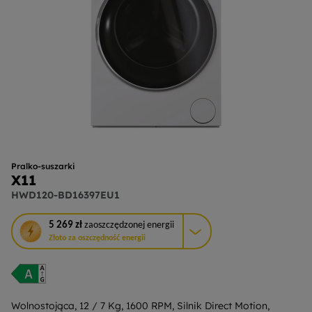
Pralko-suszarki
X11
HWD120-BD16397EU1
To
5 269 zł
zaoszczędzonej energii
działanie
Złoto za oszczędność energii
otworzy
narzędzie
do
oszczędzania
energii
Wolnostojąca, 12 / 7 Kg, 1600 RPM, Silnik Direct Motion,