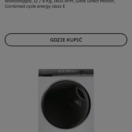
energii
Wolnostojąca, 12 / 8 Kg, 1400 RPM, Silnik Direct Motion,
Combined cycle energy class E
Youreko.
GDZIE KUPIĆ