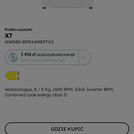
Pralko-suszarki
X7
HWD80-BPD14MEPTU1
To
5 456 zł
zaoszczędzonej energii
działanie
Srebro za oszczędność energii
otworzy
narzędzie
do
oszczędzania
energii
Wolnostojąca, 8 / 5 Kg, 1400 RPM, Silnik Inverter BPM,
Combined cycle energy class D
Youreko.
GDZIE KUPIĆ