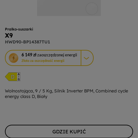
Pralko-suszarki
X9
HWD90-BP14387TU1
To
6 149 zł
zaoszczędzonej energii
działanie
Złoto za oszczędność energii
otworzy
narzędzie
do
oszczędzania
energii
Wolnostojąca, 9 / 5 Kg, Silnik Inverter BPM, Combined cycle
energy class D, Biały
Youreko.
GDZIE KUPIĆ