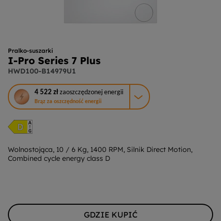
Pralko-suszarki
I-Pro Series 7 Plus
HWD100-B14979U1
To
4 522 zł
zaoszczędzonej energii
działanie
Brąz za oszczędność energii
otworzy
narzędzie
do
oszczędzania
energii
Wolnostojąca, 10 / 6 Kg, 1400 RPM, Silnik Direct Motion,
Combined cycle energy class D
Youreko.
GDZIE KUPIĆ