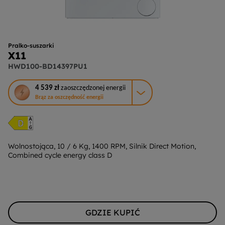
Pralko-suszarki
X11
HWD100-BD14397PU1
To
4 539 zł
zaoszczędzonej energii
działanie
Brąz za oszczędność energii
otworzy
narzędzie
do
oszczędzania
energii
Wolnostojąca, 10 / 6 Kg, 1400 RPM, Silnik Direct Motion,
Combined cycle energy class D
Youreko.
GDZIE KUPIĆ