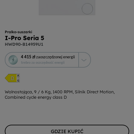
Pralko-suszarki
I-Pro Seria 5
HWD90-B14959U1
To
4 415 zł
zaoszczędzonej energii
działanie
Srebro za oszczędność energii
otworzy
narzędzie
do
oszczędzania
energii
Wolnostojąca, 9 / 6 Kg, 1400 RPM, Silnik Direct Motion,
Combined cycle energy class D
Youreko.
GDZIE KUPIĆ