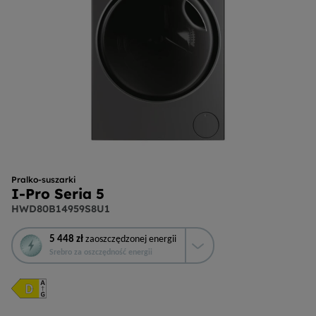
Pralko-suszarki
I-Pro Seria 5
HWD80B14959S8U1
To
5 448 zł
zaoszczędzonej energii
działanie
Srebro za oszczędność energii
otworzy
narzędzie
do
oszczędzania