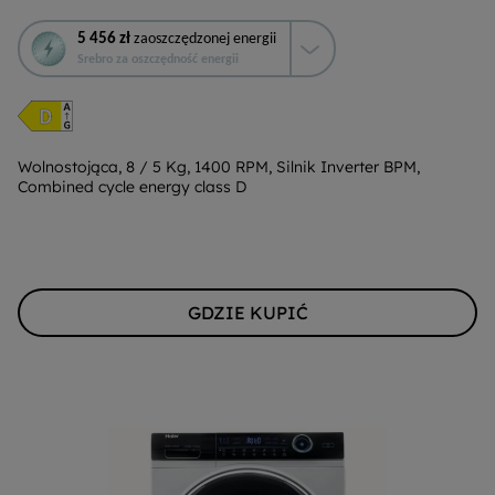
To
5 456 zł
zaoszczędzonej energii
działanie
Srebro za oszczędność energii
otworzy
narzędzie
do
oszczędzania
energii
Wolnostojąca, 8 / 5 Kg, 1400 RPM, Silnik Inverter BPM,
Combined cycle energy class D
Youreko.
GDZIE KUPIĆ