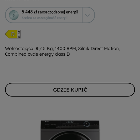
To
5 448 zł
zaoszczędzonej energii
działanie
Srebro za oszczędność energii
otworzy
narzędzie
do
oszczędzania
energii
Wolnostojąca, 8 / 5 Kg, 1400 RPM, Silnik Direct Motion,
Combined cycle energy class D
Youreko.
GDZIE KUPIĆ