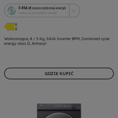
To
5 456 zł
zaoszczędzonej energii
działanie
Srebro za oszczędność energii
otworzy
narzędzie
do
oszczędzania
energii
Wolnostojąca, 8 / 5 Kg, Silnik Inverter BPM, Combined cycle
energy class D, Antracyt
Youreko.
GDZIE KUPIĆ