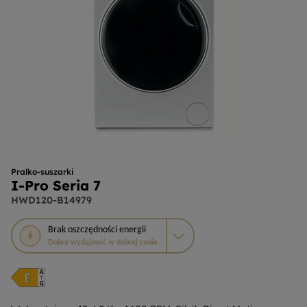
Pralko-suszarki
I-Pro Seria 7
HWD120-B14979
To
Brak
oszczędności energii
działanie
Dobra wydajność w dobrej cenie
otworzy
narzędzie
do
oszczędzania