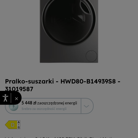
Pralko-suszarki - HWD80-B14939S8 -
31019587
×
To
5 448 zł
zaoszczędzonej energii
działanie
Srebro za oszczędność energii
otworzy
narzędzie
do
oszczędzania