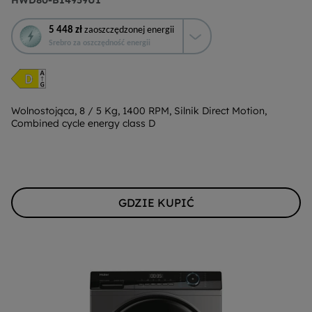
HWD80-B14959U1
To
5 448 zł
zaoszczędzonej energii
działanie
Srebro za oszczędność energii
otworzy
narzędzie
do
oszczędzania
energii
Wolnostojąca, 8 / 5 Kg, 1400 RPM, Silnik Direct Motion,
Combined cycle energy class D
Youreko.
GDZIE KUPIĆ