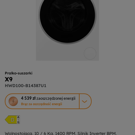
Pralko-suszarki
X9
HWD100-B14387U1
To
4 539 zł
zaoszczędzonej energii
działanie
Brąz za oszczędność energii
otworzy
narzędzie
do
oszczędzania
energii
Wolnostojąca, 10 / 6 Kg, 1400 RPM, Silnik Inverter BPM,