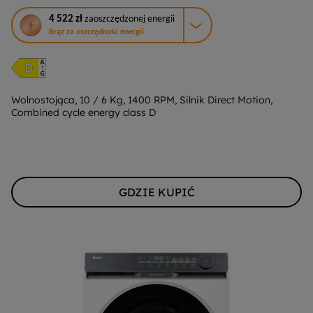
To
4 522 zł
zaoszczędzonej energii
działanie
Brąz za oszczędność energii
otworzy
narzędzie
do
oszczędzania
energii
Wolnostojąca, 10 / 6 Kg, 1400 RPM, Silnik Direct Motion,
Combined cycle energy class D
Youreko.
GDZIE KUPIĆ